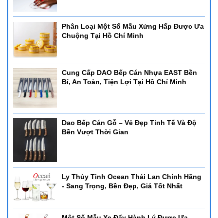
Phân Loại Một Số Mẫu Xửng Hấp Được Ưa
Chuộng Tại Hồ Chí Minh
Cung Cấp DAO Bếp Cán Nhựa EAST Bền
Bỉ, An Toàn, Tiện Lợi Tại Hồ Chí Minh
Dao Bếp Cán Gỗ – Vẻ Đẹp Tinh Tế Và Độ
Bền Vượt Thời Gian
Ly Thủy Tinh Ocean Thái Lan Chính Hãng
- Sang Trọng, Bền Đẹp, Giá Tốt Nhất
Một Số Mẫu Xe Đẩy Hành Lý Được Ưa