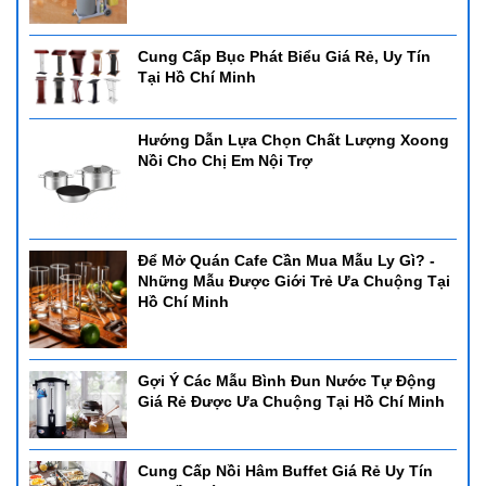
Cung Cấp Bục Phát Biểu Giá Rẻ, Uy Tín
Tại Hồ Chí Minh
Hướng Dẫn Lựa Chọn Chất Lượng Xoong
Nồi Cho Chị Em Nội Trợ
Để Mở Quán Cafe Cần Mua Mẫu Ly Gì? -
Những Mẫu Được Giới Trẻ Ưa Chuộng Tại
Hồ Chí Minh
Gợi Ý Các Mẫu Bình Đun Nước Tự Động
Giá Rẻ Được Ưa Chuộng Tại Hồ Chí Minh
Cung Cấp Nồi Hâm Buffet Giá Rẻ Uy Tín