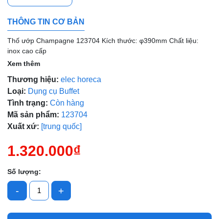
Mã giảm giá:
THÔNG TIN CƠ BẢN
Ngày hết hạn:
Thố ướp Champagne 123704 Kích thước: φ390mm Chất liệu:
Điều kiện:
inox cao cấp
Xem thêm
Thương hiệu:
elec horeca
Loại:
Dụng cụ Buffet
Tình trạng:
Còn hàng
Mã sản phẩm:
123704
Xuất xứ:
[trung quốc]
1.320.000₫
Số lượng:
-
+