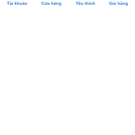
Tài khoản
Cửa hàng
Yêu thích
Giỏ hàng
SẢN PHẨM LIÊN QUAN
Bếp từ IH-240X-1200
Thố ướp Champagne
123707
1.500.000₫
1.300.000₫