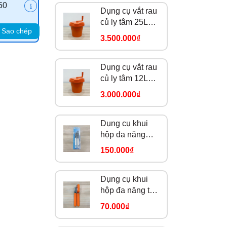
50
Dụng cụ vắt rau
củ ly tâm 25L
Sao chép
DC0398
3.500.000₫
Dụng cụ vắt rau
củ ly tâm 12L
DC0396
3.000.000₫
Dụng cụ khui
hộp đa năng
FZ-06
150.000₫
Dụng cụ khui
hộp đa năng tay
cầm cam
70.000₫
184914