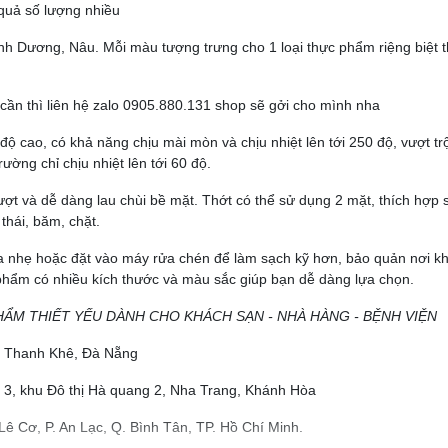
 quả số lượng nhiều
nh Dương, Nâu. Mỗi màu tượng trưng cho 1 loại thực phẩm riệng biệt 
 cần thì liên hệ zalo 0905.880.131 shop sẽ gởi cho mình nha
 cao, có khả năng chịu mài mòn và chịu nhiệt lên tới 250 độ, vượt tr
rường chỉ chịu nhiệt lên tới 60 độ.
ượt và dễ dàng lau chùi bề mặt. Thớt có thể sử dụng 2 mặt, thích hợp 
thái, băm, chặt.
ửa nhẹ hoặc đặt vào máy rửa chén để làm sạch kỹ hơn, bảo quản nơi k
 phẩm có nhiều kích thước và màu sắc giúp bạn dễ dàng lựa chọn.
HẨM THIẾT YẾU DÀNH CHO KHÁCH SẠN - NHÀ HÀNG - BỆNH VIỆN
ộ, Thanh Khê, Đà Nẵng
 3, khu Đô thị Hà quang 2, Nha Trang, Khánh Hòa
Lê Cơ, P. An Lạc, Q. Bình Tân, TP. Hồ Chí Minh.