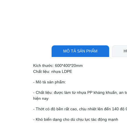
MÔ TẢ SẢN PHẨM
H
Kích thước: 600*400*20mm
Chất liệu: nhựa LDPE
- Mô tả sản phẩm:
- Chất liệu: được làm từ nhựa PP kháng khuẩn, an to
hiện nay
- Thớt có độ bền rất cao, chịu nhiệt lên đến 140 độ 
- Khó biến dạng cho dù chịu lực tác động mạnh