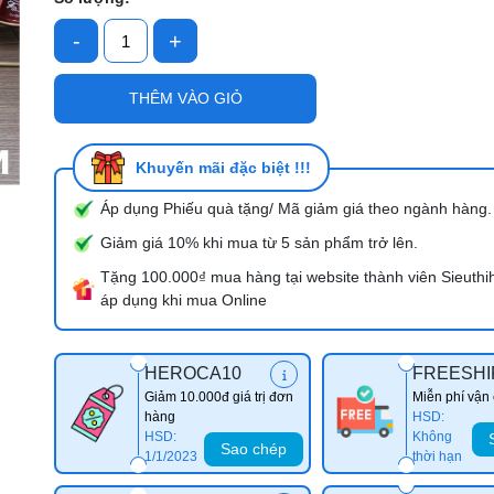
-
+
Mã giảm giá:
THÊM VÀO GIỎ
Ngày hết hạn:
Điều kiện:
Khuyến mãi đặc biệt !!!
Áp dụng Phiếu quà tặng/ Mã giảm giá theo ngành hàng.
Giảm giá 10% khi mua từ 5 sản phẩm trở lên.
Tặng 100.000₫ mua hàng tại website thành viên Sieuthi
áp dụng khi mua Online
HEROCA10
FREESHI
Giảm 10.000đ giá trị đơn
Miễn phí vận
hàng
HSD:
HSD:
Không
Sao chép
1/1/2023
thời hạn