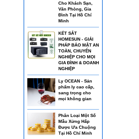
Cho Khách Sạn,
Văn Phòng, Gia
Đình Tại Hồ Chí
Minh
KÉT SẮT
HOMESUN - GIẢI
PHÁP BẢO MẬT AN
TOÀN, CHUYÊN
NGHIỆP CHO MỌI
GIA ĐÌNH & DOANH
NGHIỆP
Ly OCEAN - Sản
phẩm ly cao cấp,
sang trọng cho
mọi không gian
Phân Loại Một Số
Mẫu Xửng Hấp
Được Ưa Chuộng
Tại Hồ Chí Minh