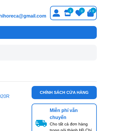
3
0
0
thihoreca@gmail.com
CHÍNH SÁCH CỬA HÀNG
020R
Miễn phí vẫn
chuyển
Cho tất cả đơn hàng
trong nội thành Hồ Chí