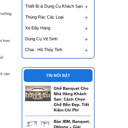
Thiết Bị & Dụng Cụ Khách Sạn
thường
Thùng Rác Các Loại
Xe Đẩy Hàng
Dụng Cụ Vệ Sinh
ội hơn
Chai - Hũ Thủy Tinh
sử
hô ráo
TIN NỔI BẬT
Ghế Banquet Cho
Nhà Hàng Khách
Sạn: Cách Chọn
Ghế Bền Đẹp, Tiết
Kiệm Chi Phí
Bàn IBM, Banquet,
Oblong – Giải