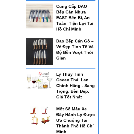
Cung Cấp DAO
Bếp Cán Nhựa
EAST Bền Bỉ, An
Toàn, Tiện Lợi Tại
Hồ Chí Minh
Dao Bếp Cán Gỗ –
Vẻ Đẹp Tinh Tế Và
Độ Bền Vượt Thời
Gian
Ly Thủy Tinh
Ocean Thái Lan
Chính Hãng - Sang
Trọng, Bền Đẹp,
Giá Tốt Nhất
Một Số Mẫu Xe
Đẩy Hành Lý Được
Ưa Chuộng Tại
Thành Phố Hồ Chí
Minh