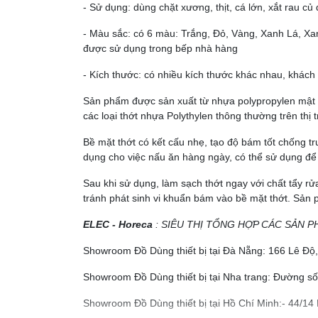
- Sử dụng: dùng chặt xương, thịt, cá lớn, xắt rau củ
- Màu sắc: có 6 màu: Trắng, Đỏ, Vàng, Xanh Lá, Xa
được sử dụng trong bếp nhà hàng
- Kích thước: có nhiều kích thước khác nhau, khách
Sản phẩm được sản xuất từ nhựa polypropylen mật độ
các loại thớt nhựa Polythylen thông thường trên thị t
Bề mặt thớt có kết cấu nhẹ, tạo độ bám tốt chống tr
dụng cho việc nấu ăn hàng ngày, có thể sử dụng để 
Sau khi sử dụng, làm sạch thớt ngay với chất tẩy r
tránh phát sinh vi khuẩn bám vào bề mặt thớt. Sản
ELEC - Horeca
: SIÊU THỊ TỔNG HỢP CÁC SẢN P
Showroom Đồ Dùng thiết bị tại Đà Nẵng: 166 Lê Đ
Showroom Đồ Dùng thiết bị tại Nha trang: Đường số
Showroom Đồ Dùng thiết bị tại Hồ Chí Minh:- 44/14 