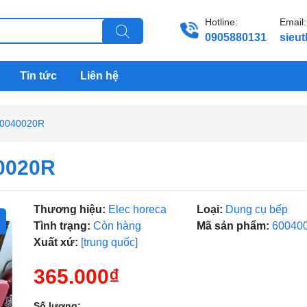
Hotline:
Email:
0905880131
sieu
Tin tức
Liên hệ
60040020R
0020R
Thương hiệu:
Elec horeca
Loại:
Dụng cụ bếp
Tình trạng:
Còn hàng
Mã sản phẩm:
60040
Xuất xứ:
[trung quốc]
365.000₫
Số lượng: