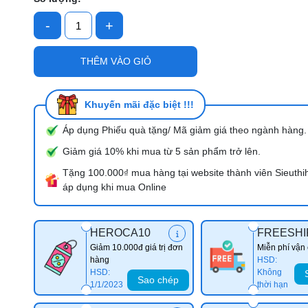
-
+
Mã giảm giá:
THÊM VÀO GIỎ
Ngày hết hạn:
Điều kiện:
Khuyến mãi đặc biệt !!!
Áp dụng Phiếu quà tặng/ Mã giảm giá theo ngành hàng.
Giảm giá 10% khi mua từ 5 sản phẩm trở lên.
Tặng 100.000₫ mua hàng tại website thành viên Sieuthi
áp dụng khi mua Online
HEROCA10
FREESHI
Giảm 10.000đ giá trị đơn
Miễn phí vận
hàng
HSD:
HSD:
Không
Sao chép
1/1/2023
thời hạn