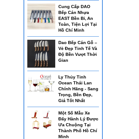
Cung Cấp DAO
Bếp Cán Nhựa
EAST Bền Bỉ, An
Toàn, Tiện Lợi Tại
Hồ Chí Minh
Dao Bếp Cán Gỗ –
Vẻ Đẹp Tinh Tế Và
Độ Bền Vượt Thời
Gian
Ly Thủy Tinh
Ocean Thái Lan
Chính Hãng - Sang
Trọng, Bền Đẹp,
Giá Tốt Nhất
Một Số Mẫu Xe
Đẩy Hành Lý Được
Ưa Chuộng Tại
Thành Phố Hồ Chí
Minh