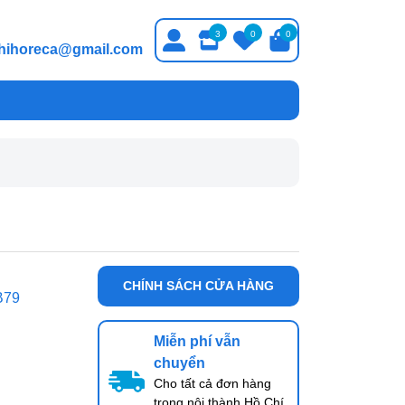
3
0
0
thihoreca@gmail.com
CHÍNH SÁCH CỬA HÀNG
B79
Miễn phí vẫn
chuyển
Cho tất cả đơn hàng
trong nội thành Hồ Chí