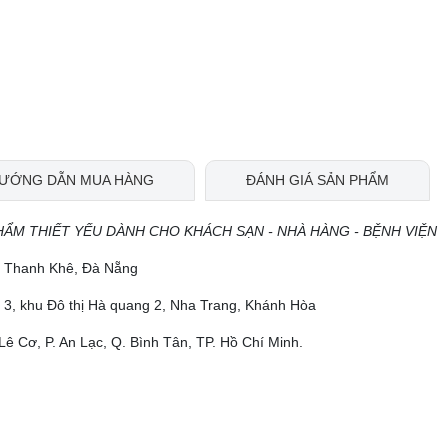
ƯỚNG DẪN MUA HÀNG
ĐÁNH GIÁ SẢN PHẨM
HẨM THIẾT YẾU DÀNH CHO KHÁCH SẠN - NHÀ HÀNG - BỆNH VIỆN
ộ, Thanh Khê, Đà Nẵng
 3, khu Đô thị Hà quang 2, Nha Trang, Khánh Hòa
Lê Cơ, P. An Lạc, Q. Bình Tân, TP. Hồ Chí Minh.