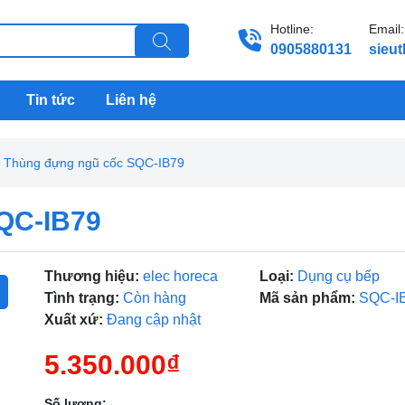
Hotline:
Email:
0905880131
sieu
Tin tức
Liên hệ
Thùng đựng ngũ cốc SQC-IB79
QC-IB79
Thương hiệu:
elec horeca
Loại:
Dụng cụ bếp
Tình trạng:
Còn hàng
Mã sản phẩm:
SQC-I
Xuất xứ:
Đang cập nhật
5.350.000₫
Số lượng: