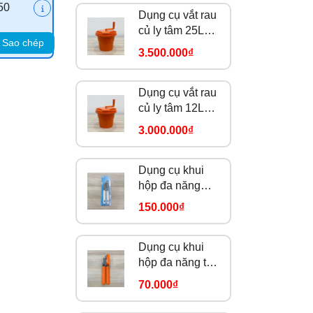
50
Dụng cụ vắt rau
củ ly tâm 25L
Sao chép
DC0398
3.500.000₫
Dụng cụ vắt rau
củ ly tâm 12L
DC0396
3.000.000₫
Dụng cụ khui
hộp đa năng
FZ-06
150.000₫
Dụng cụ khui
hộp đa năng tay
cầm cam
70.000₫
184914