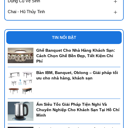
Dụng Cụ Vệ Sinh
Hà quang 2, Nha Trang, Khánh Hòa
Chai - Hũ Thủy Tinh
Showroom Đồ Dùng thiết bị tại Hồ Chí Minh:- 44/14 Lê Cơ, P. An
Lạc, Q. Bình Tân, TP. Hồ Chí Minh.
Hotline: 0905 880 131
TIN NỔI BẬT
Ghế Banquet Cho Nhà Hàng Khách Sạn:
Cách Chọn Ghế Bền Đẹp, Tiết Kiệm Chi
Phí
Bàn IBM, Banquet, Oblong – Giải pháp tối
ưu cho nhà hàng, khách sạn
Ấm Siêu Tốc Giải Pháp Tiện Nghi Và
Chuyên Nghiệp Cho Khách Sạn Tại Hồ Chí
Minh