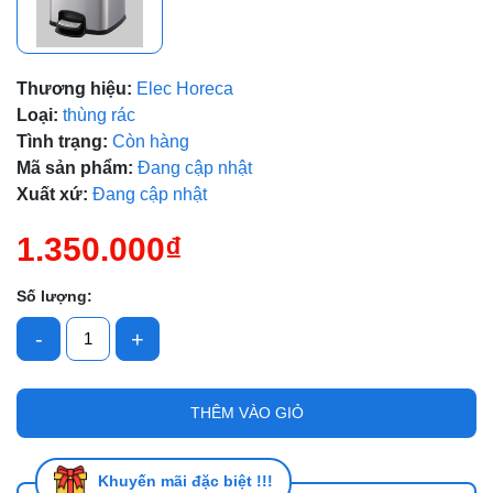
Mã giảm giá:
Ngày hết hạn:
Thương hiệu:
Elec Horeca
Loại:
thùng rác
Điều kiện:
Tình trạng:
Còn hàng
Mã sản phẩm:
Đang cập nhật
Xuất xứ:
Đang cập nhật
1.350.000₫
Số lượng:
-
+
THÊM VÀO GIỎ
Khuyến mãi đặc biệt !!!