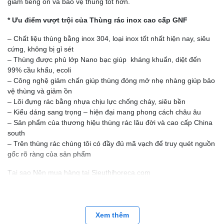
giảm tiếng ồn và bảo vệ thùng tốt hơn.
* Ưu điểm vượt trội của Thùng rác inox cao cấp GNF
– Chất liệu thùng bằng inox 304, loại inox tốt nhất hiện nay, siêu
cứng, không bị gỉ sét
– Thùng được phủ lớp Nano bạc giúp kháng khuẩn, diệt đến
99% cầu khẩu, ecoli
– Công nghệ giảm chấn giúp thùng đóng mở nhẹ nhàng giúp bảo
vệ thùng và giảm ồn
– Lõi đựng rác bằng nhựa chịu lực chống cháy, siêu bền
– Kiểu dáng sang trọng – hiện đại mang phong cách châu âu
– Sản phẩm của thương hiệu thùng rác lâu đời và cao cấp China
south
– Trên thùng rác chúng tôi có đầy đủ mã vạch để truy quét nguồn
gốc rõ ràng của sản phẩm
Tại sao Nên mua hàng tại Sieuthihoreca.com
- Thứ nhất, Sản phẩm chất lượng với giá bán phải chăng,
Horemart với hơn 10 năm kinh nghiệm trong lĩnh vực cung câp
thiết bị khách sạn , đồ dùng nhà hàng với thương hiệu đã được
Xem thêm
khẵng định chúng tôi tự tin mang đến cho quý khách hàng những