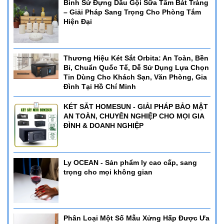
Bình Sứ Đựng Dầu Gội Sữa Tắm Bát Tràng
– Giải Pháp Sang Trọng Cho Phòng Tắm
Hiện Đại
Thương Hiệu Két Sắt Orbita: An Toàn, Bền
Bỉ, Chuẩn Quốc Tế, Dễ Sử Dụng Lựa Chọn
Tin Dùng Cho Khách Sạn, Văn Phòng, Gia
Đình Tại Hồ Chí Minh
KÉT SẮT HOMESUN - GIẢI PHÁP BẢO MẬT
AN TOÀN, CHUYÊN NGHIỆP CHO MỌI GIA
ĐÌNH & DOANH NGHIỆP
Ly OCEAN - Sản phẩm ly cao cấp, sang
trọng cho mọi không gian
Phân Loại Một Số Mẫu Xửng Hấp Được Ưa