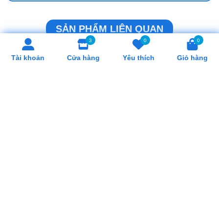
Ưa Chuộng Tại Hồ Chí Minh
3
0
0
Cung Cấp Khay Cơm Giá Rẻ, Uy Tín Tại Hồ
Tài khoản
Cửa hàng
Yêu thích
Giỏ hàng
Chí Minh
Cung Cấp Cân Nhơn Hoá Giá Rẻ, Uy Tín
Tại Hồ Chí Minh
Cung Cấp Lò Trụng Mì Giá Rẻ, Uy Tín Tại
Hồ Chí Minh