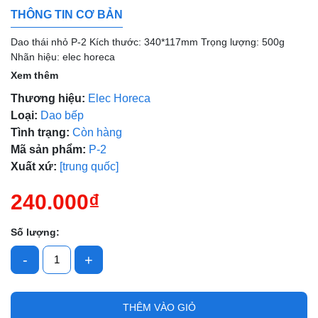
THÔNG TIN CƠ BẢN
Dao thái nhỏ P-2 Kích thước: 340*117mm Trọng lượng: 500g
Nhãn hiệu: elec horeca
Xem thêm
Thương hiệu:
Elec Horeca
Loại:
Dao bếp
Mã giảm giá:
Tình trạng:
Còn hàng
Mã sản phẩm:
P-2
Ngày hết hạn:
Xuất xứ:
[trung quốc]
Điều kiện:
240.000₫
Số lượng:
-
+
THÊM VÀO GIỎ