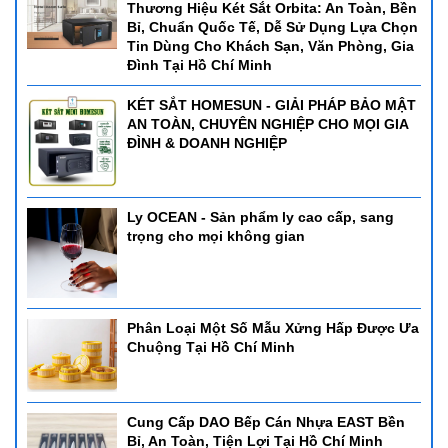
Thương Hiệu Két Sắt Orbita: An Toàn, Bền
Bỉ, Chuẩn Quốc Tế, Dễ Sử Dụng Lựa Chọn
Tin Dùng Cho Khách Sạn, Văn Phòng, Gia
Đình Tại Hồ Chí Minh
KÉT SẮT HOMESUN - GIẢI PHÁP BẢO MẬT
AN TOÀN, CHUYÊN NGHIỆP CHO MỌI GIA
ĐÌNH & DOANH NGHIỆP
Ly OCEAN - Sản phẩm ly cao cấp, sang
trọng cho mọi không gian
Phân Loại Một Số Mẫu Xửng Hấp Được Ưa
Chuộng Tại Hồ Chí Minh
Cung Cấp DAO Bếp Cán Nhựa EAST Bền
Bỉ, An Toàn, Tiện Lợi Tại Hồ Chí Minh