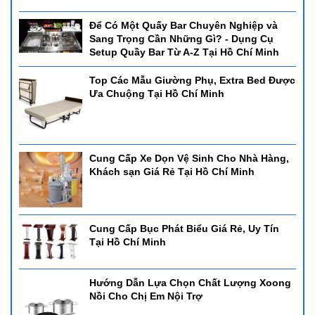
Để Có Một Quấy Bar Chuyên Nghiệp và
Sang Trọng Cần Những Gì? - Dụng Cụ
Setup Quầy Bar Từ A-Z Tại Hồ Chí Minh
Top Các Mẫu Giường Phụ, Extra Bed Được
Ưa Chuộng Tại Hồ Chí Minh
Cung Cấp Xe Dọn Vệ Sinh Cho Nhà Hàng,
Khách sạn Giá Rẻ Tại Hồ Chí Minh
Cung Cấp Bục Phát Biểu Giá Rẻ, Uy Tín
Tại Hồ Chí Minh
Hướng Dẫn Lựa Chọn Chất Lượng Xoong
Nồi Cho Chị Em Nội Trợ