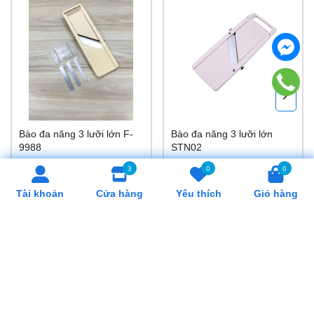
Bào đa năng 3 lưỡi lớn F-
Bào đa năng 3 lưỡi lớn
9988
STN02
470.000₫
870.000₫
3
0
0
Tài khoản
Cửa hàng
Yêu thích
Giỏ hàng