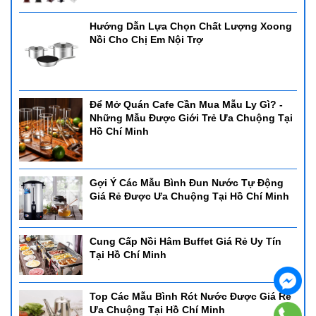
Hướng Dẫn Lựa Chọn Chất Lượng Xoong
Nồi Cho Chị Em Nội Trợ
Để Mở Quán Cafe Cần Mua Mẫu Ly Gì? -
Những Mẫu Được Giới Trẻ Ưa Chuộng Tại
Hồ Chí Minh
Gợi Ý Các Mẫu Bình Đun Nước Tự Động
Giá Rẻ Được Ưa Chuộng Tại Hồ Chí Minh
Cung Cấp Nồi Hâm Buffet Giá Rẻ Uy Tín
Tại Hồ Chí Minh
Top Các Mẫu Bình Rót Nước Được Giá Rẻ
Ưa Chuộng Tại Hồ Chí Minh