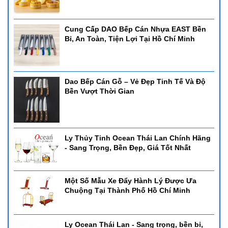
hiện các dự án lớn trong cả nước và nguồn sản phẩm với nhiều
mẫu mã chất lượng để mang đến cho quý khách hàng sự hài lòng
và tín nhiệm cao nhất.
Cung Cấp DAO Bếp Cán Nhựa EAST Bền
- Showroom Đồ Dùng thiết bị tại Đà Nẵng:
59 Lê Phụng Hiểu,
Bỉ, An Toàn, Tiện Lợi Tại Hồ Chí Minh
P.An Hải Bắc, Q.Sơn Trà, TP. Đà Nẵng.
- Showroom Đồ Dùng thiết bị tại Hồ Chí Minh:
44/14 Lê Cơ, P.
An Lạc, Q. Bình Tân, TP. Hồ Chí Minh.
- Showroom Đồ Dùng thiết bị tại Nha trang:
Đường số 3, khu
Dao Bếp Cán Gỗ – Vẻ Đẹp Tinh Tế Và Độ
Đô thị Hà quang 2, Nha Trang, Khánh Hòa.
Bền Vượt Thời Gian
*Điện thoại:
0905880131
*Email:
sieuthihoreca@gmail.com
Ly Thủy Tinh Ocean Thái Lan Chính Hãng
=>Chúc bạn có được sự lựa chọn hợp lý, nếu còn băn khoăn điều
- Sang Trọng, Bền Đẹp, Giá Tốt Nhất
gì đó về sản phẩm có thể liên hệ tới
siêu thị Horec
a
để đươc tư
vấn thông qua tổng đài
Hotline
0905880131
Một Số Mẫu Xe Đẩy Hành Lý Được Ưa
Chuộng Tại Thành Phố Hồ Chí Minh
Ly Ocean Thái Lan - Sang trọng, bền bỉ,