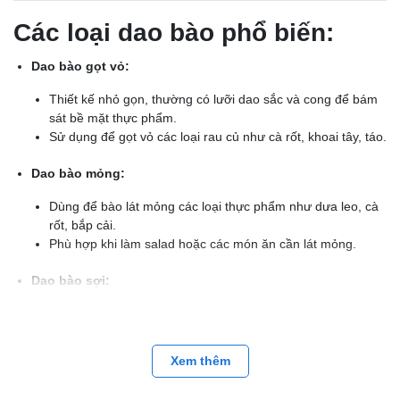
Các loại dao bào phổ biến:
Dao bào gọt vỏ:
Thiết kế nhỏ gọn, thường có lưỡi dao sắc và cong để bám
sát bề mặt thực phẩm.
Sử dụng để gọt vỏ các loại rau củ như cà rốt, khoai tây, táo.
Dao bào mỏng:
Dùng để bào lát mỏng các loại thực phẩm như dưa leo, cà
rốt, bắp cải.
Phù hợp khi làm salad hoặc các món ăn cần lát mỏng.
Dao bào sợi:
Thiết kế lưỡi dao đặc biệt để tạo các sợi mỏng đều, thường
dùng cho món nộm hoặc gỏi.
Xem thêm
Dao bào đa năng: