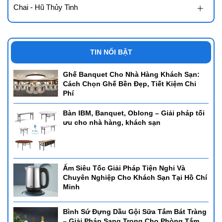
Chai - Hũ Thủy Tinh
Lợi ích:
Giúp tiết kiệm thời gian khi chuẩn bị thực phẩm.
Tạo ra các lát hoặc sợi đồng đều, đẹp mắt, nâng cao thẩm mỹ
TIN NỔI BẬT
cho món ăn.
Đơn giản, dễ sử dụng cho mọi đối tượng.
Ghế Banquet Cho Nhà Hàng Khách Sạn:
Cách Chọn Ghế Bền Đẹp, Tiết Kiệm Chi
Địa Chỉ Cung Cấp Xe Đẩy Nhà Hàng, Khách Sạn Uy Tín Giá
Phí
Rẻ T
ại Hồ Chí Minh
Bàn IBM, Banquet, Oblong – Giải pháp tối
Tại sao nên lựa chọn siêu thị Horeca?
ưu cho nhà hàng, khách sạn
- Thứ nhất, sản phẩm chất lượng với giá bán phải chăng,
Horemart với hơn 15 năm kinh nghiệm trong lĩnh vực cung cấp
thiết bị khách sạn, đồ dùng nhà hàng với thương hiệu đã được
khẳng định chúng tôi tự tin mang đến cho quý khách hàng những
Ấm Siêu Tốc Giải Pháp Tiện Nghi Và
sản phẩm với chất lượng đảm bảo nhất.
Chuyên Nghiệp Cho Khách Sạn Tại Hồ Chí
Minh
- Thứ hai, ngoài giá cả tốt nhất hiện nay chúng tôi còn có chính
sách hậu mãi bảo hành từ 6 tháng lên đến 12 tháng đối với sản
Bình Sứ Đựng Dầu Gội Sữa Tắm Bát Tràng
phẩm.
– Giải Pháp Sang Trọng Cho Phòng Tắm