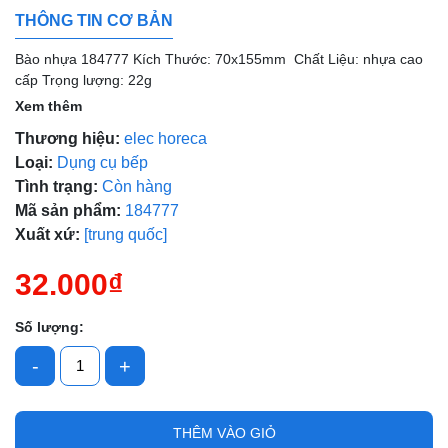
THÔNG TIN CƠ BẢN
Bào nhựa 184777 Kích Thước: 70x155mm Chất Liệu: nhựa cao
cấp Trọng lượng: 22g
Xem thêm
Mã giảm giá:
Thương hiệu:
elec horeca
Loại:
Dụng cụ bếp
Ngày hết hạn:
Tình trạng:
Còn hàng
Điều kiện:
Mã sản phẩm:
184777
Xuất xứ:
[trung quốc]
32.000₫
Số lượng:
-
+
THÊM VÀO GIỎ