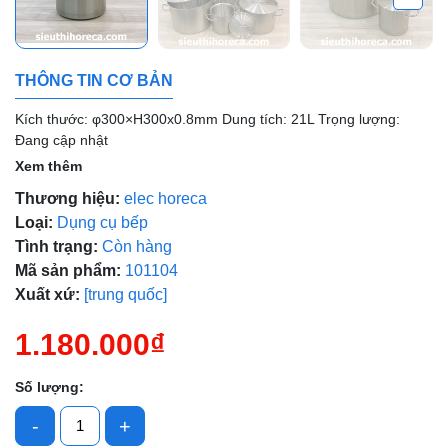
THÔNG TIN CƠ BẢN
Kích thước: φ300×H300x0.8mm Dung tích: 21L Trọng lượng:
Mã giảm giá:
Đang cập nhật
Xem thêm
Ngày hết hạn:
Thương hiệu:
elec horeca
Điều kiện:
Loại:
Dụng cụ bếp
Tình trạng:
Còn hàng
Mã sản phẩm:
101104
Xuất xứ:
[trung quốc]
1.180.000₫
Số lượng:
-
+