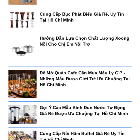
Cung Cấp Bục Phát Biểu Giá Rẻ, Uy Tín
Tại Hồ Chí Minh
Hướng Dẫn Lựa Chọn Chất Lượng Xoong
Nồi Cho Chị Em Nội Trợ
Để Mở Quán Cafe Cần Mua Mẫu Ly Gì? -
Những Mẫu Được Giới Trẻ Ưa Chuộng Tại
Hồ Chí Minh
Gợi Ý Các Mẫu Bình Đun Nước Tự Động
Giá Rẻ Được Ưa Chuộng Tại Hồ Chí Minh
Cung Cấp Nồi Hâm Buffet Giá Rẻ Uy Tín
Tại Hồ Chí Minh