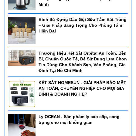
Minh
Bình Sứ Đựng Dầu Gội Sữa Tắm Bát Tràng
– Giải Pháp Sang Trọng Cho Phòng Tắm
Hiện Đại
Thương Hiệu Két Sắt Orbita: An Toàn, Bền
Bỉ, Chuẩn Quốc Tế, Dễ Sử Dụng Lựa Chọn
Tin Dùng Cho Khách Sạn, Văn Phòng, Gia
Đình Tại Hồ Chí Minh
KÉT SẮT HOMESUN - GIẢI PHÁP BẢO MẬT
AN TOÀN, CHUYÊN NGHIỆP CHO MỌI GIA
ĐÌNH & DOANH NGHIỆP
Ly OCEAN - Sản phẩm ly cao cấp, sang
trọng cho mọi không gian