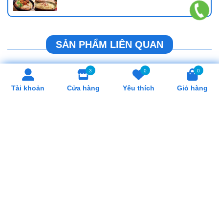
SẢN PHẨM LIÊN QUAN
3
0
0
Tài khoản
Cửa hàng
Yêu thích
Giỏ hàng
Bộ nồi Inox liền khối Elmich
Nồi 2 quai inox ( 2 đáy )
Hera EL-8135IN
101101 (φ200×H200)
2.050.000₫
730.000₫