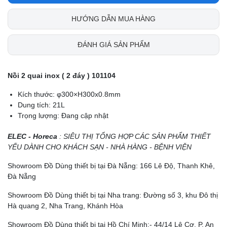
HƯỚNG DẪN MUA HÀNG
ĐÁNH GIÁ SẢN PHẨM
Nồi 2 quai inox ( 2 đáy ) 101104
Kích thước: φ300×H300x0.8mm
Dung tích: 21L
Trọng lượng: Đang cập nhật
ELEC - Horeca
: SIÊU THỊ TỔNG HỢP CÁC SẢN PHẨM THIẾT
YẾU DÀNH CHO KHÁCH SẠN - NHÀ HÀNG - BỆNH VIỆN
Showroom Đồ Dùng thiết bị tại Đà Nẵng: 166 Lê Độ, Thanh Khê,
Đà Nẵng
Showroom Đồ Dùng thiết bị tại Nha trang: Đường số 3, khu Đô thị
Hà quang 2, Nha Trang, Khánh Hòa
Showroom Đồ Dùng thiết bị tại Hồ Chí Minh:- 44/14 Lê Cơ, P. An