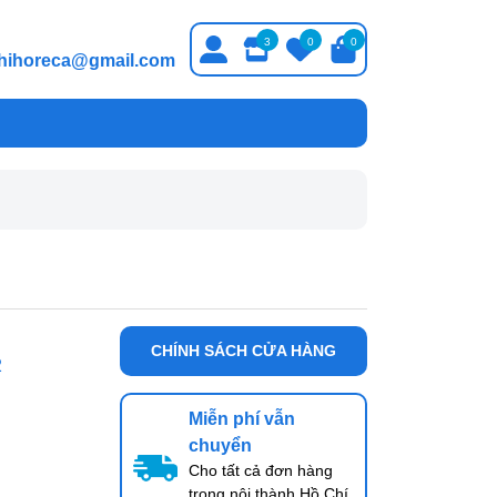
3
0
0
thihoreca@gmail.com
CHÍNH SÁCH CỬA HÀNG
2
Miễn phí vẫn
chuyển
Cho tất cả đơn hàng
trong nội thành Hồ Chí