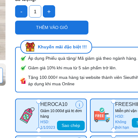
-
+
Mã giảm giá:
THÊM VÀO GIỎ
Ngày hết hạn:
Điều kiện:
Khuyến mãi đặc biệt !!!
Áp dụng Phiếu quà tặng/ Mã giảm giá theo ngành hàng.
Giảm giá 10% khi mua từ 5 sản phẩm trở lên.
Tặng 100.000₫ mua hàng tại website thành viên Sieuthi
áp dụng khi mua Online
HEROCA10
FREESHI
Giảm 10.000đ giá trị đơn
Miễn phí vận
hàng
HSD:
HSD:
Không
Sao chép
1/1/2023
thời hạn