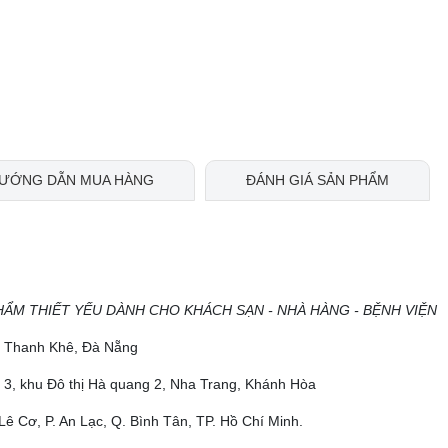
ƯỚNG DẪN MUA HÀNG
ĐÁNH GIÁ SẢN PHẨM
HẨM THIẾT YẾU DÀNH CHO KHÁCH SẠN - NHÀ HÀNG - BỆNH VIỆN
ộ, Thanh Khê, Đà Nẵng
 3, khu Đô thị Hà quang 2, Nha Trang, Khánh Hòa
Lê Cơ, P. An Lạc, Q. Bình Tân, TP. Hồ Chí Minh.