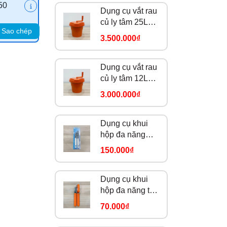
50
Dụng cụ vắt rau
củ ly tâm 25L
Sao chép
DC0398
3.500.000₫
Dụng cụ vắt rau
củ ly tâm 12L
DC0396
3.000.000₫
Dụng cụ khui
hộp đa năng
FZ-06
150.000₫
Dụng cụ khui
hộp đa năng tay
cầm cam
70.000₫
184914