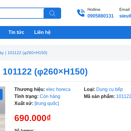
Hotline:
Email:
0905880131
sieu
Tin tức
Liên hệ
 đáy ) 101122 (φ260×H150)
 ) 101122 (φ260×H150)
Thương hiệu:
elec horeca
Loại:
Dụng cụ bếp
Tình trạng:
Còn hàng
Mã sản phẩm:
10112
Xuất xứ:
[trung quốc]
690.000₫
Số lượng: