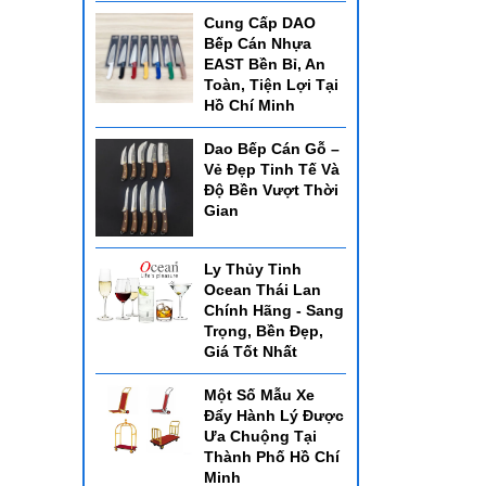
Cung Cấp DAO
Bếp Cán Nhựa
EAST Bền Bỉ, An
Toàn, Tiện Lợi Tại
Hồ Chí Minh
Dao Bếp Cán Gỗ –
Vẻ Đẹp Tinh Tế Và
Độ Bền Vượt Thời
Gian
Ly Thủy Tinh
Ocean Thái Lan
Chính Hãng - Sang
Trọng, Bền Đẹp,
Giá Tốt Nhất
Một Số Mẫu Xe
Đẩy Hành Lý Được
Ưa Chuộng Tại
Thành Phố Hồ Chí
Minh