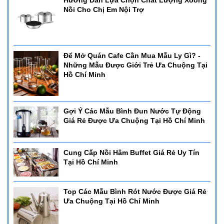
Hướng Dẫn Lựa Chọn Chất Lượng Xoong
Nồi Cho Chị Em Nội Trợ
Để Mở Quán Cafe Cần Mua Mẫu Ly Gì? -
Những Mẫu Được Giới Trẻ Ưa Chuộng Tại
Hồ Chí Minh
Gợi Ý Các Mẫu Bình Đun Nước Tự Động
Giá Rẻ Được Ưa Chuộng Tại Hồ Chí Minh
Cung Cấp Nồi Hâm Buffet Giá Rẻ Uy Tín
Tại Hồ Chí Minh
Top Các Mẫu Bình Rót Nước Được Giá Rẻ
Ưa Chuộng Tại Hồ Chí Minh