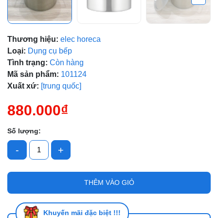
Thương hiệu:
elec horeca
Mã giảm giá:
Loại:
Dụng cụ bếp
Tình trạng:
Còn hàng
Ngày hết hạn:
Mã sản phẩm:
101124
Xuất xứ:
[trung quốc]
Điều kiện:
880.000₫
Số lượng:
-
+
THÊM VÀO GIỎ
Khuyến mãi đặc biệt !!!