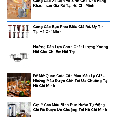
Cung Cấp Xe Dọn Vệ Sinh Cho Nhà Hàng,
Khách sạn Giá Rẻ Tại Hồ Chí Minh
Cung Cấp Bục Phát Biểu Giá Rẻ, Uy Tín
Tại Hồ Chí Minh
Hướng Dẫn Lựa Chọn Chất Lượng Xoong
Nồi Cho Chị Em Nội Trợ
Để Mở Quán Cafe Cần Mua Mẫu Ly Gì? -
Những Mẫu Được Giới Trẻ Ưa Chuộng Tại
Hồ Chí Minh
Gợi Ý Các Mẫu Bình Đun Nước Tự Động
Giá Rẻ Được Ưa Chuộng Tại Hồ Chí Minh