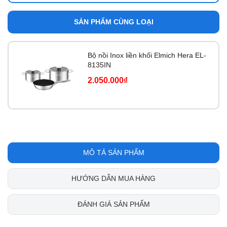
SẢN PHẨM CÙNG LOẠI
Bộ nồi Inox liền khối Elmich Hera EL-
8135IN
2.050.000₫
MÔ TẢ SẢN PHẨM
HƯỚNG DẪN MUA HÀNG
ĐÁNH GIÁ SẢN PHẨM