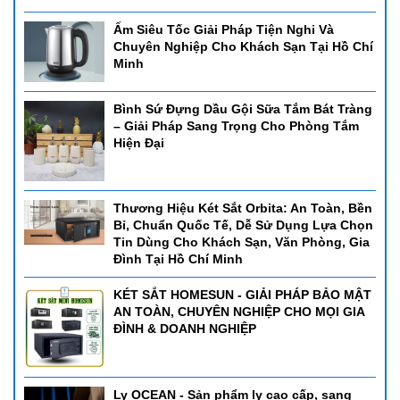
Ấm Siêu Tốc Giải Pháp Tiện Nghi Và
Chuyên Nghiệp Cho Khách Sạn Tại Hồ Chí
Minh
Bình Sứ Đựng Dầu Gội Sữa Tắm Bát Tràng
– Giải Pháp Sang Trọng Cho Phòng Tắm
Hiện Đại
Thương Hiệu Két Sắt Orbita: An Toàn, Bền
Bỉ, Chuẩn Quốc Tế, Dễ Sử Dụng Lựa Chọn
Tin Dùng Cho Khách Sạn, Văn Phòng, Gia
Đình Tại Hồ Chí Minh
KÉT SẮT HOMESUN - GIẢI PHÁP BẢO MẬT
AN TOÀN, CHUYÊN NGHIỆP CHO MỌI GIA
ĐÌNH & DOANH NGHIỆP
Ly OCEAN - Sản phẩm ly cao cấp, sang