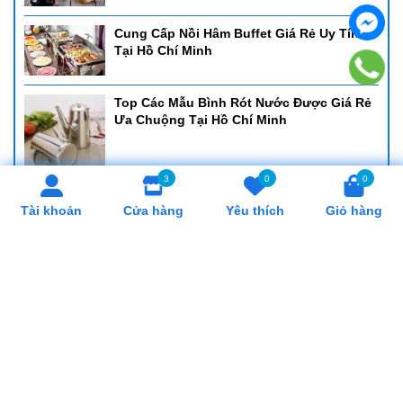
Cung Cấp Nồi Hâm Buffet Giá Rẻ Uy Tín
Tại Hồ Chí Minh
Top Các Mẫu Bình Rót Nước Được Giá Rẻ
Ưa Chuộng Tại Hồ Chí Minh
3
0
0
Cung Cấp Khay Cơm Giá Rẻ, Uy Tín Tại Hồ
Tài khoản
Cửa hàng
Yêu thích
Giỏ hàng
Chí Minh
Cung Cấp Cân Nhơn Hoá Giá Rẻ, Uy Tín
Tại Hồ Chí Minh
Cung Cấp Lò Trụng Mì Giá Rẻ, Uy Tín Tại