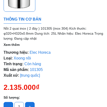
Mã giảm giá:
THÔNG TIN CƠ BẢN
Ngày hết hạn:
Nồi 2 quai inox ( 2 đáy ) 101305 (inox 304) Kích thước:
Điều kiện:
φ320×H320x0.8mm Dung tích: 25L Nhãn hiệu: Elec Horeca Trọng
lượng: Đang cập nhật
Xem thêm
Thương hiệu:
Elec Horeca
Loại:
Xoong nồi
Tình trạng:
Còn hàng
Mã sản phẩm:
101305
Xuất xứ:
[trung quốc]
2.135.000₫
Số lượng:
-
+