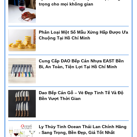
trọng cho mọi không gian
Phân Loại Một Số Mẫu Xửng Hấp Được Ưa
Chuộng Tại Hồ Chí Minh
Cung Cấp DAO Bếp Cán Nhựa EAST Bền
Bỉ, An Toàn, Tiện Lợi Tại Hồ Chí Minh
Dao Bếp Cán Gỗ – Vẻ Đẹp Tinh Tế Và Độ
Bền Vượt Thời Gian
Ly Thủy Tinh Ocean Thái Lan Chính Hãng
- Sang Trọng, Bền Đẹp, Giá Tốt Nhất