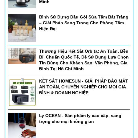
Minh
Bình Sứ Đựng Dầu Gội Sữa Tắm Bát Tràng
– Giải Pháp Sang Trọng Cho Phòng Tắm
Hiện Đại
Thương Hiệu Két Sắt Orbita: An Toàn, Bền
Bỉ, Chuẩn Quốc Tế, Dễ Sử Dụng Lựa Chọn
Tin Dùng Cho Khách Sạn, Văn Phòng, Gia
Đình Tại Hồ Chí Minh
KÉT SẮT HOMESUN - GIẢI PHÁP BẢO MẬT
AN TOÀN, CHUYÊN NGHIỆP CHO MỌI GIA
ĐÌNH & DOANH NGHIỆP
Ly OCEAN - Sản phẩm ly cao cấp, sang
trọng cho mọi không gian