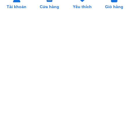
Tài khoản
Cửa hàng
Yêu thích
Giỏ hàng
SẢN PHẨM LIÊN QUAN
Dụng cụ đo nhiệt TP300
Thùng Nhựa Duy Tân
Trắng Đục
32.000₫
95.000₫