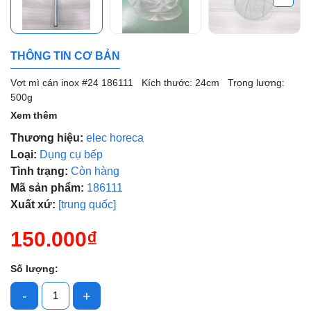
THÔNG TIN CƠ BẢN
Mã giảm giá:
Vợt mì cán inox #24 186111 Kích thước: 24cm Trọng lượng:
500g
Ngày hết hạn:
Xem thêm
Điều kiện:
Thương hiệu:
elec horeca
Loại:
Dụng cụ bếp
Tình trạng:
Còn hàng
Mã sản phẩm:
186111
Xuất xứ:
[trung quốc]
150.000₫
Số lượng:
-
+