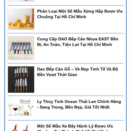
Phân Loại Một Số Mẫu Xửng Hấp Được Ưa
Chuộng Tại Hồ Chí Minh
Cung Cấp DAO Bếp Cán Nhựa EAST Bền
Bỉ, An Toàn, Tiện Lợi Tại Hồ Chí Minh
Dao Bếp Cán Gỗ – Vẻ Đẹp Tinh Tế Và Độ
Bền Vượt Thời Gian
Ly Thủy Tinh Ocean Thái Lan Chính Hãng
- Sang Trọng, Bền Đẹp, Giá Tốt Nhất
Một Số Mẫu Xe Đẩy Hành Lý Được Ưa