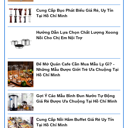
Cung Cấp Bục Phát Biểu Giá Rẻ, Uy Tín
Tại Hồ Chí Minh
Hướng Dẫn Lựa Chọn Chất Lượng Xoong
Nồi Cho Chị Em Nội Trợ
Để Mở Quán Cafe Cần Mua Mẫu Ly Gì? -
Những Mẫu Được Giới Trẻ Ưa Chuộng Tại
Hồ Chí Minh
Gợi Ý Các Mẫu Bình Đun Nước Tự Động
Giá Rẻ Được Ưa Chuộng Tại Hồ Chí Minh
Cung Cấp Nồi Hâm Buffet Giá Rẻ Uy Tín
Tại Hồ Chí Minh