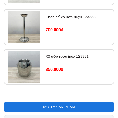
Chân đế xô ướp rượu 123333
700.000₫
Xô ướp rượu inox 123331
850.000₫
MÔ TẢ SẢN PHẨM