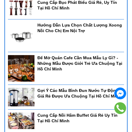
Cung Cấp Bục Phát Biểu Giá Rẻ, Uy Tín
Tại Hồ Chí Minh
Hướng Dẫn Lựa Chọn Chất Lượng Xoong
Nồi Cho Chị Em Nội Trợ
Để Mở Quán Cafe Cần Mua Mẫu Ly Gì? -
Những Mẫu Được Giới Trẻ Ưa Chuộng Tại
Hồ Chí Minh
Gợi Ý Các Mẫu Bình Đun Nước Tự Động
Giá Rẻ Được Ưa Chuộng Tại Hồ Chí Minh
Cung Cấp Nồi Hâm Buffet Giá Rẻ Uy Tín
Tại Hồ Chí Minh