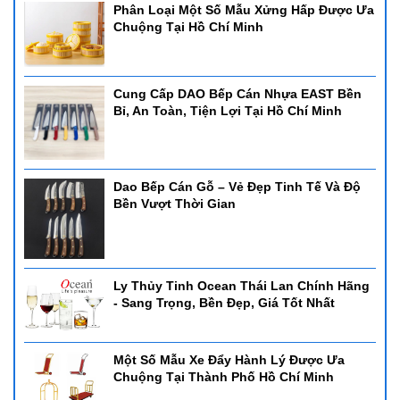
Phân Loại Một Số Mẫu Xửng Hấp Được Ưa
Chuộng Tại Hồ Chí Minh
Cung Cấp DAO Bếp Cán Nhựa EAST Bền
Bỉ, An Toàn, Tiện Lợi Tại Hồ Chí Minh
Dao Bếp Cán Gỗ – Vẻ Đẹp Tinh Tế Và Độ
Bền Vượt Thời Gian
Ly Thủy Tinh Ocean Thái Lan Chính Hãng
- Sang Trọng, Bền Đẹp, Giá Tốt Nhất
Một Số Mẫu Xe Đẩy Hành Lý Được Ưa
Chuộng Tại Thành Phố Hồ Chí Minh