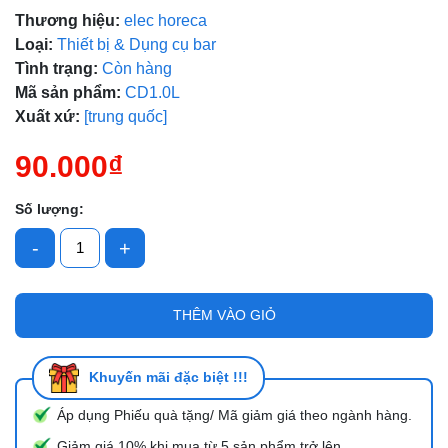
Thương hiệu:
elec horeca
Loại:
Thiết bị & Dụng cụ bar
Tình trạng:
Còn hàng
Mã giảm giá:
Mã sản phẩm:
CD1.0L
Ngày hết hạn:
Xuất xứ:
[trung quốc]
Điều kiện:
90.000₫
Số lượng:
-
+
THÊM VÀO GIỎ
Khuyến mãi đặc biệt !!!
Áp dụng Phiếu quà tặng/ Mã giảm giá theo ngành hàng.
Giảm giá 10% khi mua từ 5 sản phẩm trở lên.