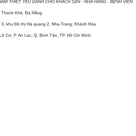
HẨM THIẾT YẾU DÀNH CHO KHÁCH SẠN - NHÀ HÀNG - BỆNH VIỆN
ộ, Thanh Khê, Đà Nẵng
 3, khu Đô thị Hà quang 2, Nha Trang, Khánh Hòa
Lê Cơ, P. An Lạc, Q. Bình Tân, TP. Hồ Chí Minh.