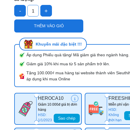
-
+
Mã giảm giá:
THÊM VÀO GIỎ
Ngày hết hạn:
Điều kiện:
Khuyến mãi đặc biệt !!!
Áp dụng Phiếu quà tặng/ Mã giảm giá theo ngành hàng.
Giảm giá 10% khi mua từ 5 sản phẩm trở lên.
Tặng 100.000₫ mua hàng tại website thành viên Sieuthi
áp dụng khi mua Online
HEROCA10
FREESHI
Giảm 10.000đ giá trị đơn
Miễn phí vận
hàng
HSD:
HSD:
Không
Sao chép
1/1/2023
thời hạn