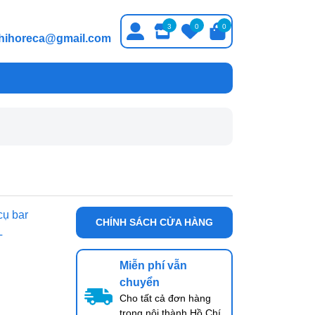
3
0
0
thihoreca@gmail.com
cụ bar
CHÍNH SÁCH CỬA HÀNG
L
Miễn phí vẫn
chuyển
Cho tất cả đơn hàng
trong nội thành Hồ Chí