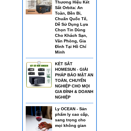
Thương Hiệu Két
Sắt Orbita: An
Toàn, Bền Bỉ,
Chuẩn Quốc Tế,
Dễ Sử Dụng Lựa
Chọn Tin Dùng
Cho Khách Sạn,
Văn Phòng, Gia
Đình Tại Hồ Chí
Minh
KÉT SẮT
HOMESUN - GIẢI
PHÁP BẢO MẬT AN
TOÀN, CHUYÊN
NGHIỆP CHO MỌI
GIA ĐÌNH & DOANH
NGHIỆP
Ly OCEAN - Sản
phẩm ly cao cấp,
sang trọng cho
mọi không gian