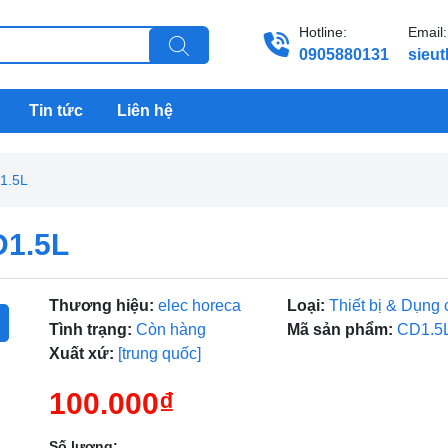
Hotline:
Email:
0905880131
sieu
Tin tức
Liên hệ
1.5L
D1.5L
Thương hiệu:
elec horeca
Loại:
Thiết bị & Dụng 
Tình trạng:
Còn hàng
Mã sản phẩm:
CD1.5
Xuất xứ:
[trung quốc]
100.000₫
Số lượng: