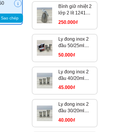
50
Bình giữ nhiệt 2
lớp 2 lít 124168-
Sao chép
304
250.000₫
Ly đong inox 2
đầu 50/25ml
Z5025
50.000₫
Ly đong inox 2
đầu 40/20ml
Z4020
45.000₫
Ly đong inox 2
đầu 30/20ml
Z3020
40.000₫