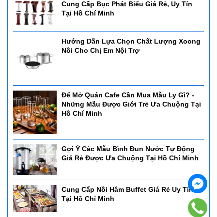
Cung Cấp Bục Phát Biểu Giá Rẻ, Uy Tín
Tại Hồ Chí Minh
Hướng Dẫn Lựa Chọn Chất Lượng Xoong
Nồi Cho Chị Em Nội Trợ
Để Mở Quán Cafe Cần Mua Mẫu Ly Gì? -
Những Mẫu Được Giới Trẻ Ưa Chuộng Tại
Hồ Chí Minh
Gợi Ý Các Mẫu Bình Đun Nước Tự Động
Giá Rẻ Được Ưa Chuộng Tại Hồ Chí Minh
Cung Cấp Nồi Hâm Buffet Giá Rẻ Uy Tín
Tại Hồ Chí Minh