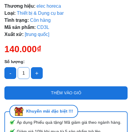
Thương hiệu:
elec horeca
Loại:
Thiết bị & Dụng cụ bar
Tình trạng:
Còn hàng
Mã giảm giá:
Mã sản phẩm:
CD3L
Xuất xứ:
[trung quốc]
Ngày hết hạn:
140.000₫
Điều kiện:
Số lượng:
-
+
THÊM VÀO GIỎ
Khuyến mãi đặc biệt !!!
Áp dụng Phiếu quà tặng/ Mã giảm giá theo ngành hàng.
Giảm giá 10% khi mua từ 5 sản phẩm trở lên.