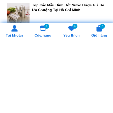
Top Các Mẫu Bình Rót Nước Được Giá Rẻ
Ưa Chuộng Tại Hồ Chí Minh
3
0
0
Cung Cấp Khay Cơm Giá Rẻ, Uy Tín Tại Hồ
Tài khoản
Cửa hàng
Yêu thích
Giỏ hàng
Chí Minh
Cung Cấp Cân Nhơn Hoá Giá Rẻ, Uy Tín
Tại Hồ Chí Minh
Cung Cấp Lò Trụng Mì Giá Rẻ, Uy Tín Tại
Hồ Chí Minh