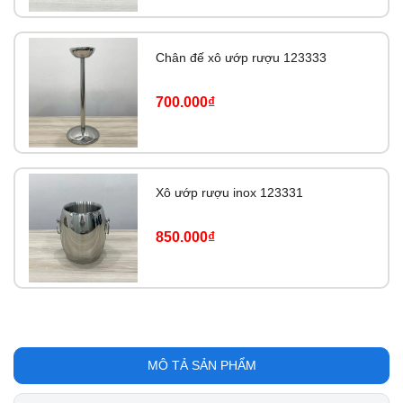
Chân đế xô ướp rượu 123333
700.000₫
Xô ướp rượu inox 123331
850.000₫
MÔ TẢ SẢN PHẨM