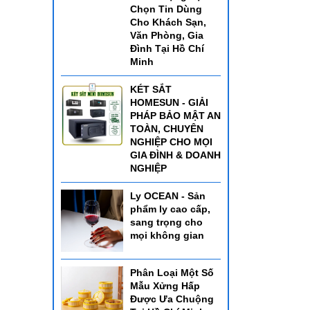
Chọn Tin Dùng
Cho Khách Sạn,
Văn Phòng, Gia
Đình Tại Hồ Chí
Minh
KÉT SẮT
HOMESUN - GIẢI
PHÁP BẢO MẬT AN
TOÀN, CHUYÊN
NGHIỆP CHO MỌI
GIA ĐÌNH & DOANH
NGHIỆP
Ly OCEAN - Sản
phẩm ly cao cấp,
sang trọng cho
mọi không gian
ết bị
sản
Phân Loại Một Số
Mẫu Xửng Hấp
Được Ưa Chuộng
i sản