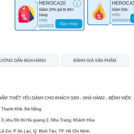
HEROCA20
HEROCA
Giảm 20% giá trị đơn
Giảm 50k
hàng
HSD:
HSD:
10/05/2023
Sao chép
1/1/2023
ƯỚNG DẪN MUA HÀNG
ĐÁNH GIÁ SẢN PHẨM
HẨM THIẾT YẾU DÀNH CHO KHÁCH SẠN - NHÀ HÀNG - BỆNH VIỆN
ộ, Thanh Khê, Đà Nẵng
 3, khu Đô thị Hà quang 2, Nha Trang, Khánh Hòa
Lê Cơ, P. An Lạc, Q. Bình Tân, TP. Hồ Chí Minh.