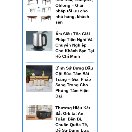
Oblong – Giải
pháp tối ưu cho
nhà hàng, khách
sạn
Ấm Siêu Tốc Giải
Pháp Tiện Nghi Và
Chuyên Nghiệp
Cho Khách Sạn Tại
Hồ Chí Minh
Bình Sứ Đựng Dầu
Gội Sữa Tắm Bát
Tràng – Giải Pháp
Sang Trọng Cho
Phòng Tắm Hiện
Đại
Thương Hiệu Két
Sắt Orbita: An
Toàn, Bền Bỉ,
Chuẩn Quốc Tế,
Dễ Sử Dụng Lựa