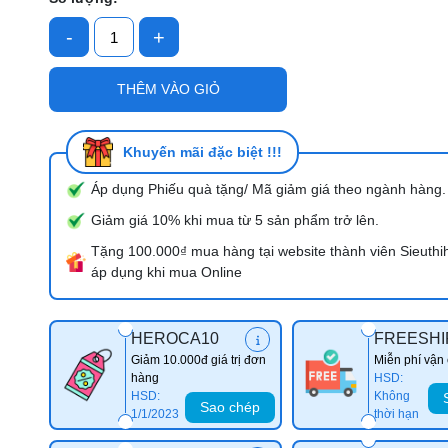
-
+
Mã giảm giá:
THÊM VÀO GIỎ
Ngày hết hạn:
Điều kiện:
Khuyến mãi đặc biệt !!!
Áp dụng Phiếu quà tặng/ Mã giảm giá theo ngành hàng.
Giảm giá 10% khi mua từ 5 sản phẩm trở lên.
Tặng 100.000₫ mua hàng tại website thành viên Sieuthi
áp dụng khi mua Online
HEROCA10
FREESHI
Giảm 10.000đ giá trị đơn
Miễn phí vận
hàng
HSD:
HSD:
Không
Sao chép
1/1/2023
thời hạn