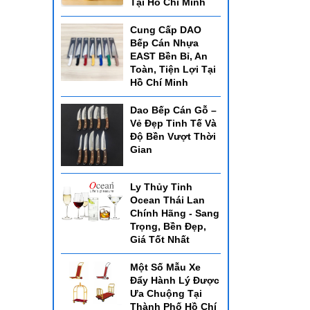
Tại Hồ Chí Minh
Cung Cấp DAO
Bếp Cán Nhựa
EAST Bền Bỉ, An
Toàn, Tiện Lợi Tại
Hồ Chí Minh
N
ng
Dao Bếp Cán Gỗ –
o mọi
Vẻ Đẹp Tinh Tế Và
 thành
Độ Bền Vượt Thời
Gian
 một
 nhiều
Ly Thủy Tinh
Ocean Thái Lan
Chính Hãng - Sang
Trọng, Bền Đẹp,
Giá Tốt Nhất
Một Số Mẫu Xe
Đẩy Hành Lý Được
Ưa Chuộng Tại
Thành Phố Hồ Chí