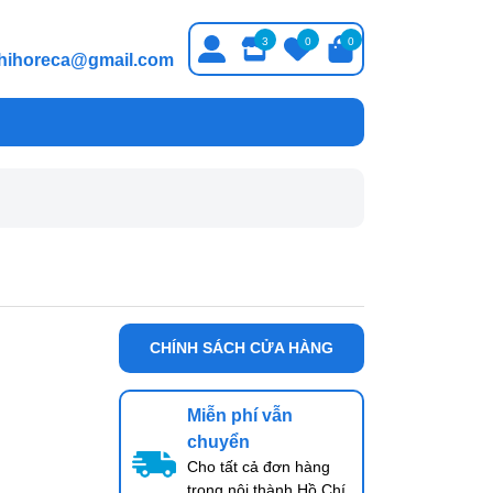
3
0
0
thihoreca@gmail.com
CHÍNH SÁCH CỬA HÀNG
Miễn phí vẫn
chuyển
Cho tất cả đơn hàng
trong nội thành Hồ Chí