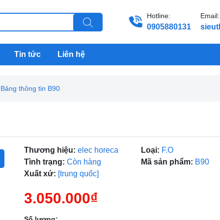
Hotline:
Email:
0905880131
sieu
Tin tức
Liên hệ
Bảng thông tin B90
Thương hiệu:
elec horeca
Loại:
F.O
Tình trạng:
Còn hàng
Mã sản phẩm:
B90
Xuất xứ:
[trung quốc]
3.050.000₫
Số lượng: