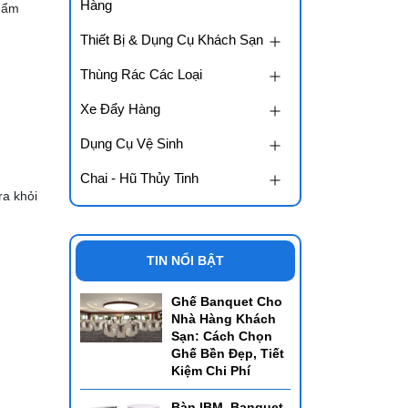
Hàng
phẩm
Thiết Bị & Dụng Cụ Khách Sạn
Thùng Rác Các Loại
Xe Đẩy Hàng
Dụng Cụ Vệ Sinh
Chai - Hũ Thủy Tinh
ra khỏi
TIN NỔI BẬT
Ghế Banquet Cho
Nhà Hàng Khách
Sạn: Cách Chọn
Ghế Bền Đẹp, Tiết
Kiệm Chi Phí
Bàn IBM, Banquet,