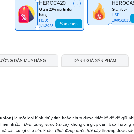
HEROCA20
HEROCA
Giảm 20% giá trị đơn
Giảm 50k
hàng
HSD:
HSD:
10/05/2023
Sao chép
1/1/2023
ƯỚNG DẪN MUA HÀNG
ĐÁNH GIÁ SẢN PHẨM
fusion)
là một loại bình thủy tinh hoặc nhựa được thiết kế để để giữ nh
hiên nhất.. .
Bình đựng nước trái cây
không chỉ giúp đảm bảo hương v
 mà còn có lợi cho sức khỏe.
Bình đựng nước trái cây
thường được sử