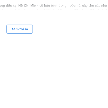
àng đầu tại Hồ Chí Minh
về bán bình đựng nước trái cây cho các nhà
g tận nơi tại tất cả các quận tại Hồ như Minh, như Tân Bình, Tân Phú, 
uthihoreca.com
Xem thêm
chăng, sieuthihoreca.com với hơn 10 năm kinh nghiệm trong lĩnh vực 
ơng hiệu đã được khẵng định chúng tôi tự tin mang đến cho quý khách 
 có chính sách hậu mãi bảo hành lên đến 12 tháng đối với sản phẩm.
order sau khi kiểm tra hàng hóa đầy đủ chất lượng rồi mới thanh toán.
trong vòng từ 2- 4 ngày tùy khu vực.
ctraicay #dodungnhahangkhachsan #dodungquancafe #dodungbuffet
dogiadung #dungcuquanbar #dodungnhabep
HẨM THIẾT YẾU DÀNH CHO KHÁCH SẠN - NHÀ HÀNG - BỆNH VIỆN
ộ, Thanh Khê, Đà Nẵng