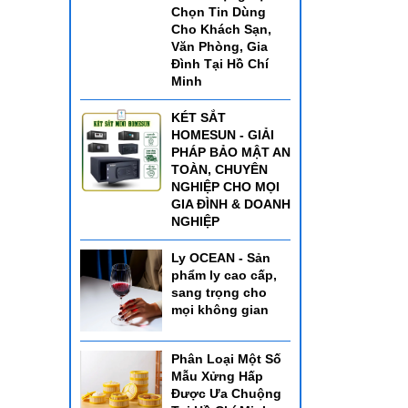
Chọn Tin Dùng
Cho Khách Sạn,
Văn Phòng, Gia
Đình Tại Hồ Chí
Minh
KÉT SẮT
HOMESUN - GIẢI
PHÁP BẢO MẬT AN
TOÀN, CHUYÊN
NGHIỆP CHO MỌI
GIA ĐÌNH & DOANH
NGHIỆP
Ly OCEAN - Sản
phẩm ly cao cấp,
sang trọng cho
mọi không gian
Phân Loại Một Số
Mẫu Xửng Hấp
Được Ưa Chuộng