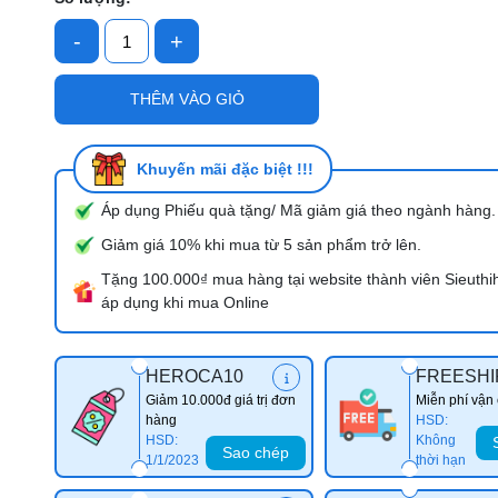
-
+
Mã giảm giá:
THÊM VÀO GIỎ
Ngày hết hạn:
Điều kiện:
Khuyến mãi đặc biệt !!!
Áp dụng Phiếu quà tặng/ Mã giảm giá theo ngành hàng.
Giảm giá 10% khi mua từ 5 sản phẩm trở lên.
Tặng 100.000₫ mua hàng tại website thành viên Sieuthi
áp dụng khi mua Online
HEROCA10
FREESHI
Giảm 10.000đ giá trị đơn
Miễn phí vận
hàng
HSD:
HSD:
Không
Sao chép
1/1/2023
thời hạn