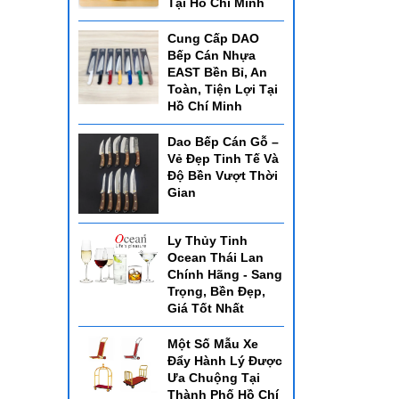
Tại Hồ Chí Minh
Cung Cấp DAO
Bếp Cán Nhựa
EAST Bền Bỉ, An
Toàn, Tiện Lợi Tại
Hồ Chí Minh
Dao Bếp Cán Gỗ –
Vẻ Đẹp Tinh Tế Và
Độ Bền Vượt Thời
Gian
Ly Thủy Tinh
Ocean Thái Lan
Chính Hãng - Sang
Trọng, Bền Đẹp,
Giá Tốt Nhất
Một Số Mẫu Xe
Đẩy Hành Lý Được
Ưa Chuộng Tại
Thành Phố Hồ Chí