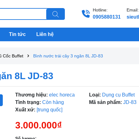
Hotline:
Email:
0905880131
sieu
Tin tức
Liên hệ
 Cốc Buffet
Bình nước trái cây 3 ngăn 8L JD-83
găn 8L JD-83
Thương hiệu:
elec horeca
Loại:
Dụng cụ Buffet
Tình trạng:
Còn hàng
Mã sản phẩm:
JD-83
Xuất xứ:
[trung quốc]
3.000.000₫
Số lượng: