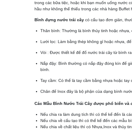
trong các bữa tiệc, hoặc khi bạn muốn uống nước c
hầu như không thể thiếu trong các nhà hàng Buffet 
Bình đựng nước trái cây
có cấu tạo đơn giản, th
Thân bình: Thường là bình thủy tinh hoặc nhựa,
Lưới lọc: Làm bằng thép không gỉ hoặc nhựa, để 
Vòi : Được thiết kế để đổ nước trái cây từ bình ra
Nắp đậy: Bình thường có nắp đậy đóng kín để giữ 
bình.
Tay cầm: Có thể là tay cầm bằng nhựa hoặc tay c
Chân đế Inox đây là bộ phận của dạng bình nước 
Các Mẫu Bình Nước Trái Cây được phổ biến và
Nếu chia ra làm dung tích thì có thể kể đến là cá
Nếu chia về cấu tạo thì có thể kể đến các mẫu bì
Nếu chia về chất liệu thì có Nhựa,Inox và thủy ti