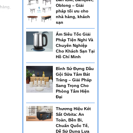
Oblong – Giải
 hàng,
pháp tối ưu cho
Phú
nhà hàng, khách
sạn
Ấm Siêu Tốc Giải
Pháp Tiện Nghi Và
cung
Chuyên Nghiệp
hàng
Cho Khách Sạn Tại
Hồ Chí Minh
Bình Sứ Đựng Dầu
Gội Sữa Tắm Bát
Tràng – Giải Pháp
Sang Trọng Cho
Phòng Tắm Hiện
Đại
Thương Hiệu Két
Sắt Orbita: An
Toàn, Bền Bỉ,
Chuẩn Quốc Tế,
Dễ Sử Dụng Lựa