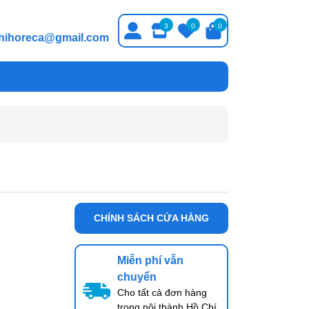
3
0
0
thihoreca@gmail.com
CHÍNH SÁCH CỬA HÀNG
Miễn phí vẫn
chuyển
Cho tất cả đơn hàng
trong nội thành Hồ Chí