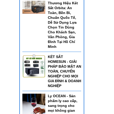
Thương Hiệu Két
Sắt Orbita: An
Toàn, Bền Bỉ,
Chuẩn Quốc Tế,
Dễ Sử Dụng Lựa
Chọn Tin Dùng
Cho Khách Sạn,
Văn Phòng, Gia
Đình Tại Hồ Chí
Minh
KÉT SẮT
HOMESUN - GIẢI
PHÁP BẢO MẬT AN
TOÀN, CHUYÊN
NGHIỆP CHO MỌI
GIA ĐÌNH & DOANH
NGHIỆP
Ly OCEAN - Sản
phẩm ly cao cấp,
sang trọng cho
mọi không gian