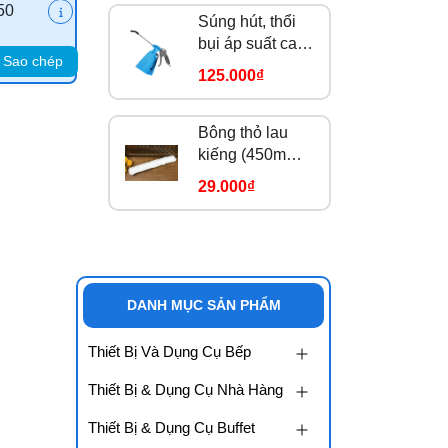
50
Súng hút, thổi
bụi áp suất cao
Sao chép
STB1
125.000₫
Bông thỏ lau
kiếng (450mm)
C-076
29.000₫
DANH MỤC SẢN PHẨM
Thiết Bị Và Dụng Cụ Bếp
Thiết Bị & Dụng Cụ Nhà Hàng
Thiết Bị & Dụng Cụ Buffet