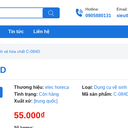
Hotline:
Email:
0905880131
sieu
Tin tức
Liên hệ
nh xịt hóa chất C-084D
4D
Thương hiệu:
elec horeca
Loại:
Dụng cụ vệ sinh
Tình trạng:
Còn hàng
Mã sản phẩm:
C-084
Xuất xứ:
[trung quốc]
55.000₫
Số lượng: