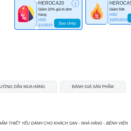
HEROCA20
HEROCA
Giảm 20% giá trị đơn
Giảm 50k
hàng
HSD:
HSD:
10/05/2023
Sao chép
1/1/2023
ƯỚNG DẪN MUA HÀNG
ĐÁNH GIÁ SẢN PHẨM
HẨM THIẾT YẾU DÀNH CHO KHÁCH SẠN - NHÀ HÀNG - BỆNH VIỆN