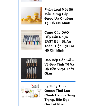
Phân Loại Một Số
Mẫu Xửng Hấp
Được Ưa Chuộng
Tại Hồ Chí Minh
Cung Cấp DAO
Bếp Cán Nhựa
EAST Bền Bỉ, An
Toàn, Tiện Lợi Tại
Hồ Chí Minh
Dao Bếp Cán Gỗ –
Vẻ Đẹp Tinh Tế Và
Độ Bền Vượt Thời
Gian
Ly Thủy Tinh
Ocean Thái Lan
Chính Hãng - Sang
Trọng, Bền Đẹp,
Giá Tốt Nhất