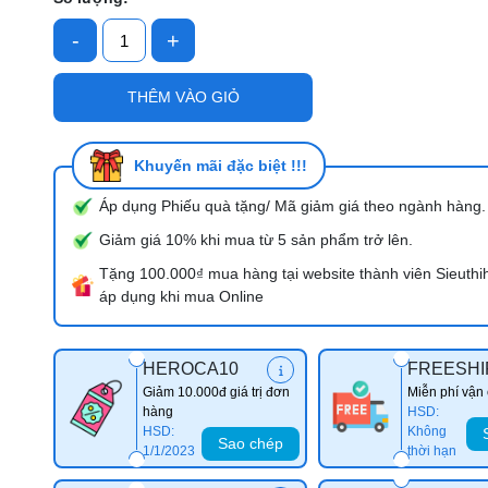
-
+
Mã giảm giá:
THÊM VÀO GIỎ
Ngày hết hạn:
Điều kiện:
Khuyến mãi đặc biệt !!!
Áp dụng Phiếu quà tặng/ Mã giảm giá theo ngành hàng.
Giảm giá 10% khi mua từ 5 sản phẩm trở lên.
Tặng 100.000₫ mua hàng tại website thành viên Sieuthi
áp dụng khi mua Online
HEROCA10
FREESHI
Giảm 10.000đ giá trị đơn
Miễn phí vận
hàng
HSD:
HSD:
Không
Sao chép
1/1/2023
thời hạn