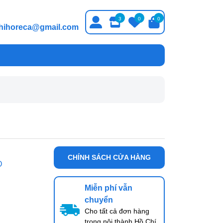
3
0
0
thihoreca@gmail.com
CHÍNH SÁCH CỬA HÀNG
D
Miễn phí vẫn
chuyển
Cho tất cả đơn hàng
trong nội thành Hồ Chí