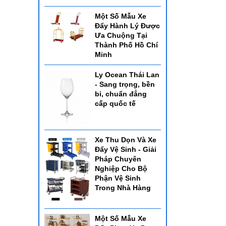
Một Số Mẫu Xe
Đẩy Hành Lý Được
Ưa Chuộng Tại
Thành Phố Hồ Chí
Minh
Ly Ocean Thái Lan
- Sang trọng, bền
bỉ, chuẩn đẳng
cấp quốc tế
Xe Thu Dọn Và Xe
Đẩy Vệ Sinh - Giải
Pháp Chuyên
Nghiệp Cho Bộ
Phận Vệ Sinh
Trong Nhà Hàng
Một Số Mẫu Xe