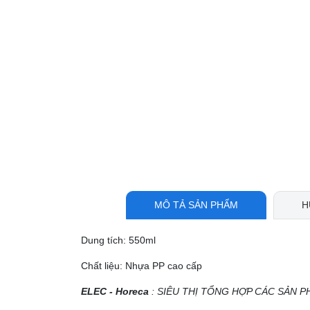
MÔ TẢ SẢN PHẨM
H
Dung tích: 550ml
Chất liệu: Nhựa PP cao cấp
ELEC - Horeca
: SIÊU THỊ TỔNG HỢP CÁC SẢN P