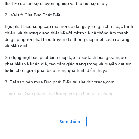
thiết kế để tạo sự chuyên nghiệp và thu hút sự chú ý.
2. Vai trò Của Bục Phát Biểu:
Bục phát biểu cung cấp một nơi để đặt giấy tờ, ghi chú hoặc trình
chiếu, và thường được thiết kế với micro và hệ thống âm thanh
để giúp người phát biểu truyền đạt thông điệp một cách rõ ràng
và hiệu quả.
Sử dụng một bục phát biểu giúp tạo ra sự tách biệt giữa người
phát biểu và khán giả, tạo cảm giác trang trọng và truyền đạt sự
tự tin cho người phát biểu trong quá trình diễn thuyết.
3. Tại sao nên mua Bục phát Biểu tại sieuthihoreca,com
Thứ nhất, Sản phẩm chất lượng với giá bán phải chăng,
Sieuthihoreca.com với hơn 10 năm kinh nghiệm trong lĩnh vực
cung câp thiết bị khách sạn , đồ dùng nhà hàng với thương hiệu
đã được khẵng định chúng tôi tự tin mang đến cho quý khách
hàng những sản phẩm với chất lượng đảm bảo nhất.
Xem thêm
Thứ hai, ngoài cả tốt nhất hiện nay chúng tôi còn có chính sách
hậu mãi bảo hành lên đến 12 tháng đối với sản phẩm.