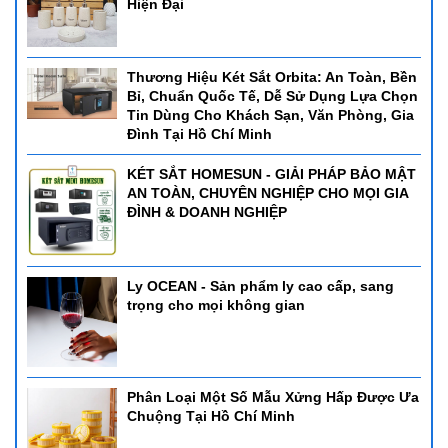
Hiện Đại
Thương Hiệu Két Sắt Orbita: An Toàn, Bền
Bỉ, Chuẩn Quốc Tế, Dễ Sử Dụng Lựa Chọn
Tin Dùng Cho Khách Sạn, Văn Phòng, Gia
Đình Tại Hồ Chí Minh
KÉT SẮT HOMESUN - GIẢI PHÁP BẢO MẬT
AN TOÀN, CHUYÊN NGHIỆP CHO MỌI GIA
ĐÌNH & DOANH NGHIỆP
Ly OCEAN - Sản phẩm ly cao cấp, sang
trọng cho mọi không gian
Phân Loại Một Số Mẫu Xửng Hấp Được Ưa
Chuộng Tại Hồ Chí Minh