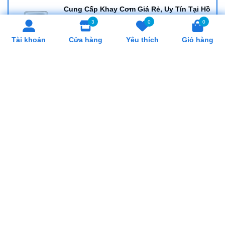
3
0
0
Cung Cấp Khay Cơm Giá Rẻ, Uy Tín Tại Hồ
Tài khoản
Cửa hàng
Yêu thích
Giỏ hàng
Chí Minh
Cung Cấp Cân Nhơn Hoá Giá Rẻ, Uy Tín
Tại Hồ Chí Minh
Cung Cấp Lò Trụng Mì Giá Rẻ, Uy Tín Tại
Hồ Chí Minh
SẢN PHẨM LIÊN QUAN