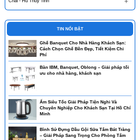
Chai - Hũ Thủy Tinh
TIN NỔI BẬT
Ghế Banquet Cho Nhà Hàng Khách Sạn:
Cách Chọn Ghế Bền Đẹp, Tiết Kiệm Chi
Phí
Bàn IBM, Banquet, Oblong – Giải pháp tối
ưu cho nhà hàng, khách sạn
Ấm Siêu Tốc Giải Pháp Tiện Nghi Và
Chuyên Nghiệp Cho Khách Sạn Tại Hồ Chí
Minh
Bình Sứ Đựng Dầu Gội Sữa Tắm Bát Tràng
– Giải Pháp Sang Trọng Cho Phòng Tắm