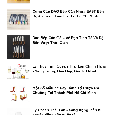
Cung Cấp DAO Bếp Cán Nhựa EAST Bền
Bỉ, An Toàn, Tiện Lợi Tại Hồ Chí Minh
Dao Bếp Cán Gỗ – Vẻ Đẹp Tinh Tế Và Độ
Bền Vượt Thời Gian
Ly Thủy Tinh Ocean Thái Lan Chính Hãng
- Sang Trọng, Bền Đẹp, Giá Tốt Nhất
Một Số Mẫu Xe Đẩy Hành Lý Được Ưa
Chuộng Tại Thành Phố Hồ Chí Minh
Ly Ocean Thái Lan - Sang trọng, bền bỉ,
chuẩn đẳng cấp quốc tế