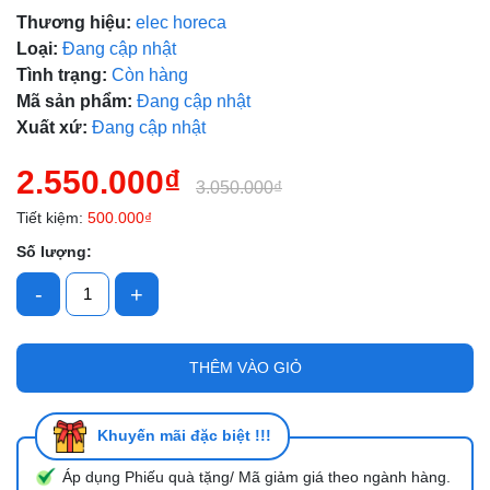
Thương hiệu:
elec horeca
Mã giảm giá:
Loại:
Đang cập nhật
Ngày hết hạn:
Tình trạng:
Còn hàng
Mã sản phẩm:
Đang cập nhật
Điều kiện:
Xuất xứ:
Đang cập nhật
2.550.000₫
3.050.000₫
Tiết kiệm:
500.000₫
Số lượng:
-
+
THÊM VÀO GIỎ
Khuyến mãi đặc biệt !!!
Áp dụng Phiếu quà tặng/ Mã giảm giá theo ngành hàng.