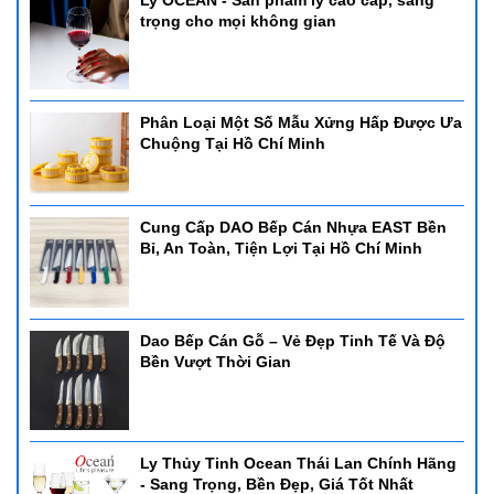
Ly OCEAN - Sản phẩm ly cao cấp, sang
trọng cho mọi không gian
Phân Loại Một Số Mẫu Xửng Hấp Được Ưa
Chuộng Tại Hồ Chí Minh
Cung Cấp DAO Bếp Cán Nhựa EAST Bền
Bỉ, An Toàn, Tiện Lợi Tại Hồ Chí Minh
Dao Bếp Cán Gỗ – Vẻ Đẹp Tinh Tế Và Độ
Bền Vượt Thời Gian
Ly Thủy Tinh Ocean Thái Lan Chính Hãng
- Sang Trọng, Bền Đẹp, Giá Tốt Nhất