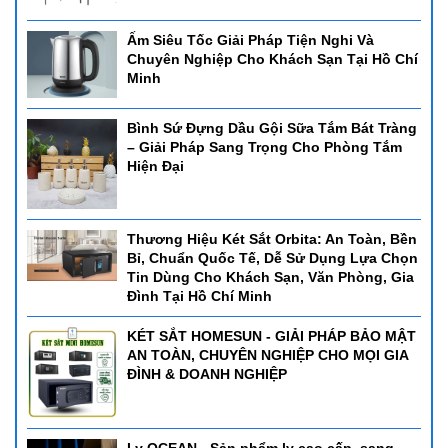
Ấm Siêu Tốc Giải Pháp Tiện Nghi Và
Chuyên Nghiệp Cho Khách Sạn Tại Hồ Chí
Minh
Bình Sứ Đựng Dầu Gội Sữa Tắm Bát Tràng
– Giải Pháp Sang Trọng Cho Phòng Tắm
Hiện Đại
Thương Hiệu Két Sắt Orbita: An Toàn, Bền
Bỉ, Chuẩn Quốc Tế, Dễ Sử Dụng Lựa Chọn
Tin Dùng Cho Khách Sạn, Văn Phòng, Gia
Đình Tại Hồ Chí Minh
KÉT SẮT HOMESUN - GIẢI PHÁP BẢO MẬT
AN TOÀN, CHUYÊN NGHIỆP CHO MỌI GIA
ĐÌNH & DOANH NGHIỆP