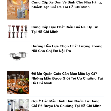
Cung Cấp Xe Dọn Vệ Sinh Cho Nhà Hàng,
Khách sạn Giá Rẻ Tại Hồ Chí Minh
Cung Cấp Bục Phát Biểu Giá Rẻ, Uy Tín
Tại Hồ Chí Minh
Hướng Dẫn Lựa Chọn Chất Lượng Xoong
Nồi Cho Chị Em Nội Trợ
Để Mở Quán Cafe Cần Mua Mẫu Ly Gì? -
Những Mẫu Được Giới Trẻ Ưa Chuộng Tại
Hồ Chí Minh
Gợi Ý Các Mẫu Bình Đun Nước Tự Động
Giá Rẻ Được Ưa Chuộng Tại Hồ Chí Minh