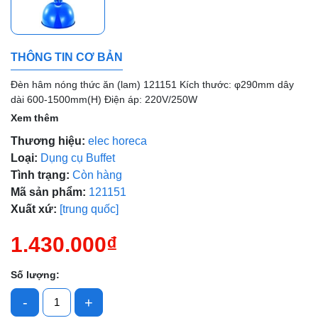
Mã giảm giá:
Ngày hết hạn:
THÔNG TIN CƠ BẢN
Điều kiện:
Đèn hâm nóng thức ăn (lam) 121151 Kích thước: φ290mm dây
dài 600-1500mm(H) Điện áp: 220V/250W
Xem thêm
Thương hiệu:
elec horeca
Loại:
Dụng cụ Buffet
Tình trạng:
Còn hàng
Mã sản phẩm:
121151
Xuất xứ:
[trung quốc]
1.430.000₫
Số lượng:
-
+