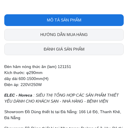
MÔ TẢ SẢN PHẨM
HƯỚNG DẪN MUA HÀNG
ĐÁNH GIÁ SẢN PHẨM
Đèn hâm nóng thức ăn (lam) 121151
Kích thước: φ290mm
dây dài 600-1500mm(H)
Điện áp: 220V/250W
ELEC - Horeca
: SIÊU THỊ TỔNG HỢP CÁC SẢN PHẨM THIẾT
YẾU DÀNH CHO KHÁCH SẠN - NHÀ HÀNG - BỆNH VIỆN
Showroom Đồ Dùng thiết bị tại Đà Nẵng: 166 Lê Độ, Thanh Khê,
Đà Nẵng