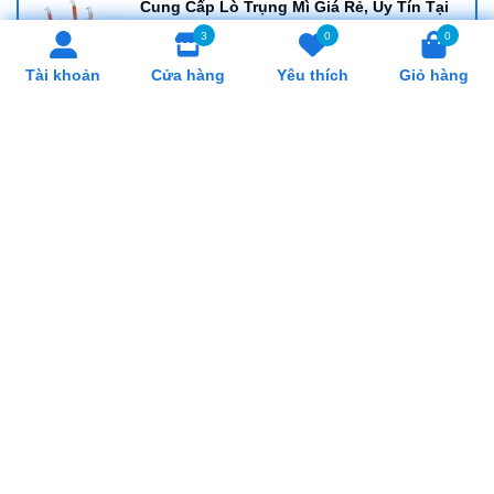
Cung Cấp Lò Trụng Mì Giá Rẻ, Uy Tín Tại
Hồ Chí Minh
3
0
0
Tài khoản
Cửa hàng
Yêu thích
Giỏ hàng
SẢN PHẨM LIÊN QUAN
Bộ đèn hâm nóng thức ăn
Đèn hâm nóng thức ăn
kèm nồi – nắp inox 121933
121855N