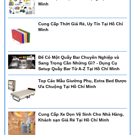
Minh
Cung Cấp Thớt Giá Rẻ, Uy Tín Tại Hồ Chí
Minh
Để Có Một Quấy Bar Chuyên Nghiệp và
Sang Trọng Cần Những Gì? - Dụng Cụ
Setup Quầy Bar Từ A-Z Tại Hồ Chí Minh
Top Các Mẫu Giường Phụ, Extra Bed Được
Ưa Chuộng Tại Hồ Chí Minh
Cung Cấp Xe Dọn Vệ Sinh Cho Nhà Hàng,
Khách sạn Giá Rẻ Tại Hồ Chí Minh