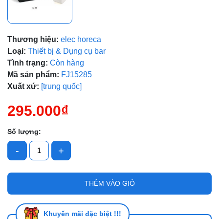
Thương hiệu:
elec horeca
Loại:
Thiết bị & Dụng cụ bar
Mã giảm giá:
Tình trạng:
Còn hàng
Ngày hết hạn:
Mã sản phẩm:
FJ15285
Xuất xứ:
[trung quốc]
Điều kiện:
295.000₫
Số lượng:
-
+
THÊM VÀO GIỎ
Khuyến mãi đặc biệt !!!