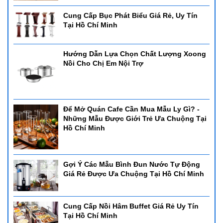
Cung Cấp Bục Phát Biểu Giá Rẻ, Uy Tín
Tại Hồ Chí Minh
Hướng Dẫn Lựa Chọn Chất Lượng Xoong
Nồi Cho Chị Em Nội Trợ
Để Mở Quán Cafe Cần Mua Mẫu Ly Gì? -
Những Mẫu Được Giới Trẻ Ưa Chuộng Tại
Hồ Chí Minh
Gợi Ý Các Mẫu Bình Đun Nước Tự Động
Giá Rẻ Được Ưa Chuộng Tại Hồ Chí Minh
Cung Cấp Nồi Hâm Buffet Giá Rẻ Uy Tín
Tại Hồ Chí Minh