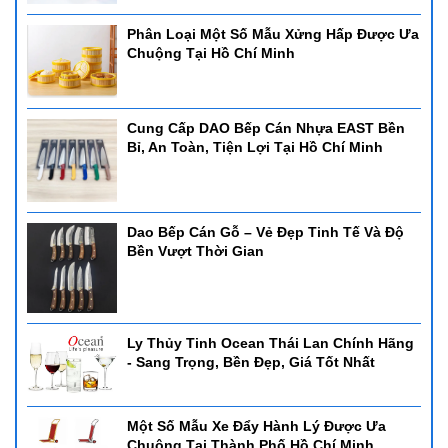
Phân Loại Một Số Mẫu Xửng Hấp Được Ưa
Chuộng Tại Hồ Chí Minh
Cung Cấp DAO Bếp Cán Nhựa EAST Bền
Bỉ, An Toàn, Tiện Lợi Tại Hồ Chí Minh
Dao Bếp Cán Gỗ – Vẻ Đẹp Tinh Tế Và Độ
Bền Vượt Thời Gian
Ly Thủy Tinh Ocean Thái Lan Chính Hãng
- Sang Trọng, Bền Đẹp, Giá Tốt Nhất
Một Số Mẫu Xe Đẩy Hành Lý Được Ưa
Chuộng Tại Thành Phố Hồ Chí Minh