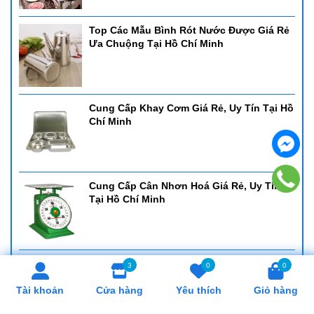
Top Các Mẫu Bình Rót Nước Được Giá Rẻ
Ưa Chuộng Tại Hồ Chí Minh
Cung Cấp Khay Cơm Giá Rẻ, Uy Tín Tại Hồ
Chí Minh
Cung Cấp Cân Nhơn Hoá Giá Rẻ, Uy Tín
Tại Hồ Chí Minh
Cung Cấp Lò Trụng Mì Giá Rẻ, Uy Tín Tại
3
0
0
Hồ Chí Minh
Tài khoản
Cửa hàng
Yêu thích
Giỏ hàng