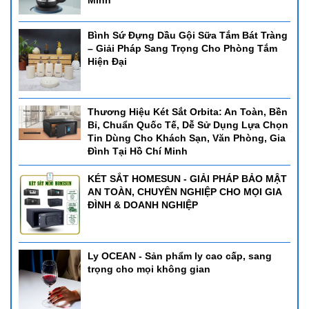
Minh
Bình Sứ Đựng Dầu Gội Sữa Tắm Bát Tràng
– Giải Pháp Sang Trọng Cho Phòng Tắm
Hiện Đại
Thương Hiệu Két Sắt Orbita: An Toàn, Bền
Bỉ, Chuẩn Quốc Tế, Dễ Sử Dụng Lựa Chọn
Tin Dùng Cho Khách Sạn, Văn Phòng, Gia
Đình Tại Hồ Chí Minh
KÉT SẮT HOMESUN - GIẢI PHÁP BẢO MẬT
AN TOÀN, CHUYÊN NGHIỆP CHO MỌI GIA
ĐÌNH & DOANH NGHIỆP
Ly OCEAN - Sản phẩm ly cao cấp, sang
trọng cho mọi không gian