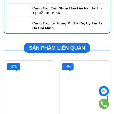
Tại Hồ Chí Minh
Hướng Dẫn Lựa Chọn Chất Lượng Xoong
Nồi Cho Chị Em Nội Trợ
Để Mở Quán Cafe Cần Mua Mẫu Ly Gì? -
Những Mẫu Được Giới Trẻ Ưa Chuộng Tại
Hồ Chí Minh
Gợi Ý Các Mẫu Bình Đun Nước Tự Động
Giá Rẻ Được Ưa Chuộng Tại Hồ Chí Minh
Cung Cấp Nồi Hâm Buffet Giá Rẻ Uy Tín
Tại Hồ Chí Minh
Top Các Mẫu Bình Rót Nước Được Giá Rẻ
Ưa Chuộng Tại Hồ Chí Minh