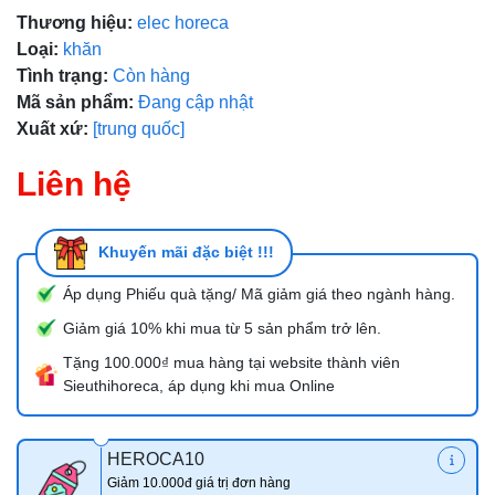
Thương hiệu:
elec horeca
Mã giảm giá:
Loại:
khăn
Tình trạng:
Còn hàng
Ngày hết hạn:
Mã sản phẩm:
Đang cập nhật
Điều kiện:
Xuất xứ:
[trung quốc]
Liên hệ
Khuyến mãi đặc biệt !!!
Áp dụng Phiếu quà tặng/ Mã giảm giá theo ngành hàng.
Giảm giá 10% khi mua từ 5 sản phẩm trở lên.
Tặng 100.000₫ mua hàng tại website thành viên
Sieuthihoreca, áp dụng khi mua Online
HEROCA10
Giảm 10.000đ giá trị đơn hàng