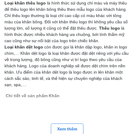
Loại khăn thêu logo
là hình thức sử dụng chỉ màu và máy thêu
để thêu logo lên khăn bông thêu theo mẫu logo của khách hàng.
Chỉ thêu logo thường là loại chỉ cao cấp có màu khác với tông
màu của khăn bông. Đối với khăn thêu logo thì không yêu cầu số
lượng lớn, số lượng ít cũng có thể đặt thêu được.
Thêu logo
là
hình thức được nhiều khách hàng ưa chuộng, bới tính thẩm mỹ
cao cũng như sự nổi bật của logo trên chiếc khăn.
Loại khăn dệt logo
còn được gọi là khăn dập logo, khăn in logo
chìm,… Khăn dệt logo là loại khăn được đặt dệt riêng với yêu cầu
về trọng lượng, độ bông cũng như vị trí logo theo yêu cầu của
khách hàng. Logo của doanh nghiệp sẽ được dệt chìm trên nền
khăn. Ưu điểm của khăn dệt logo là logo được in lên khăn một
cách sắc sảo, tinh tế, và thể hiện sự chuyên nghiệp của khách
sạn, spa,....
Chi tiết về sản phẩm Khăn
- Chất liệu : 100% cotton cao cấp, Khăn màu các loại ( nhộm theo
yêu cầu của quý khách hàng).
- Kiếu dệt: sợi dài 32/2 hoặc 20/2
Xem thêm