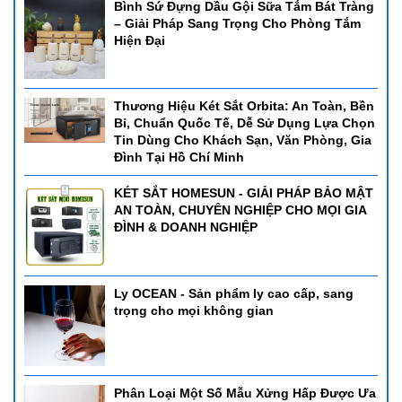
Bình Sứ Đựng Dầu Gội Sữa Tắm Bát Tràng
– Giải Pháp Sang Trọng Cho Phòng Tắm
Hiện Đại
Thương Hiệu Két Sắt Orbita: An Toàn, Bền
Bỉ, Chuẩn Quốc Tế, Dễ Sử Dụng Lựa Chọn
Tin Dùng Cho Khách Sạn, Văn Phòng, Gia
Đình Tại Hồ Chí Minh
KÉT SẮT HOMESUN - GIẢI PHÁP BẢO MẬT
AN TOÀN, CHUYÊN NGHIỆP CHO MỌI GIA
ĐÌNH & DOANH NGHIỆP
Ly OCEAN - Sản phẩm ly cao cấp, sang
trọng cho mọi không gian
Phân Loại Một Số Mẫu Xửng Hấp Được Ưa