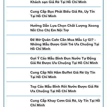
Cung Cấp Thớt Giá Rẻ, Uy Tín Tại Hồ Chí
Minh
Để Có Một Quấy Bar Chuyên Nghiệp và
Sang Trọng Cần Những Gì? - Dụng Cụ
Setup Quầy Bar Từ A-Z Tại Hồ Chí Minh
Top Các Mẫu Giường Phụ, Extra Bed Được
Ưa Chuộng Tại Hồ Chí Minh
Cung Cấp Xe Dọn Vệ Sinh Cho Nhà Hàng,
Khách sạn Giá Rẻ Tại Hồ Chí Minh
Cung Cấp Bục Phát Biểu Giá Rẻ, Uy Tín