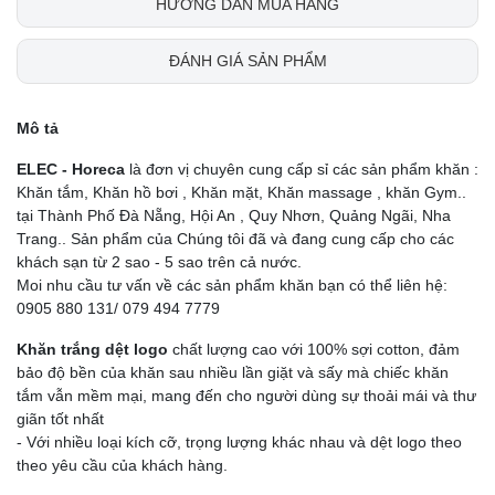
HƯỚNG DẪN MUA HÀNG
ĐÁNH GIÁ SẢN PHẨM
Mô tả
ELEC - Horeca
là đơn vị chuyên cung cấp sỉ các sản phẩm khăn :
Khăn tắm, Khăn hồ bơi , Khăn mặt, Khăn massage , khăn Gym..
tại Thành Phố Đà Nẵng, Hội An , Quy Nhơn, Quảng Ngãi, Nha
Trang.. Sản phẩm của Chúng tôi đã và đang cung cấp cho các
khách sạn từ 2 sao - 5 sao trên cả nước.
Moi nhu cầu tư vấn về các sản phẩm khăn bạn có thể liên hệ:
0905 880 131/ 079 494 7779
Khăn trắng dệt logo
chất lượng cao với 100% sợi cotton, đảm
bảo độ bền của khăn sau nhiều lần giặt và sấy mà chiếc khăn
tắm vẫn mềm mại, mang đến cho người dùng sự thoải mái và thư
giãn tốt nhất
- Với nhiều loại kích cỡ, trọng lượng khác nhau và dệt logo theo
theo yêu cầu của khách hàng.