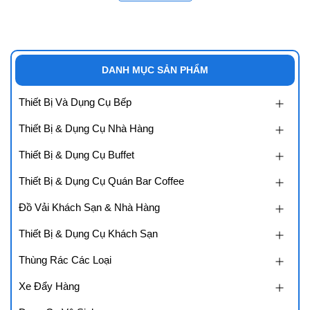
- Kích thước thông dụng:
Khăn tắm:70*140* 500 gr, 70*130*400gr, 90*180*900gr
Khăn Tay: 34*70*130gr
DANH MỤC SẢN PHẨM
Khăn Mặt: 34*34* 60gr
Thiết Bị Và Dụng Cụ Bếp
Mọi kích thước theo yêu của khách hàng với số lượng nhiều.
Thiết Bị & Dụng Cụ Nhà Hàng
Showroom Đồ Dùng thiết bị tại Đà Nẵng: 166 Lê Độ, Thanh Khê,
Thiết Bị & Dụng Cụ Buffet
Đà Nẵng
Thiết Bị & Dụng Cụ Quán Bar Coffee
Showroom Đồ Dùng thiết bị tại Nha trang: Đường số 3, khu Đô thị
Hà quang 2, Nha Trang, Khánh Hòa
Đồ Vải Khách Sạn & Nhà Hàng
Showroom Đồ Dùng thiết bị tại Hồ Chí Minh:- 44/14 Lê Cơ, P. An
Thiết Bị & Dụng Cụ Khách Sạn
Lạc, Q. Bình Tân, TP. Hồ Chí Minh.
Thùng Rác Các Loại
Liên hệ: 0905 880 131
Xe Đẩy Hàng