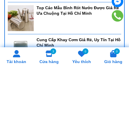
Top Các Mẫu Bình Rót Nước Được Giá Rẻ
Ưa Chuộng Tại Hồ Chí Minh
Cung Cấp Khay Cơm Giá Rẻ, Uy Tín Tại Hồ
Chí Minh
3
0
0
Tài khoản
Cửa hàng
Yêu thích
Giỏ hàng
Cung Cấp Cân Nhơn Hoá Giá Rẻ, Uy Tín
Tại Hồ Chí Minh
Cung Cấp Lò Trụng Mì Giá Rẻ, Uy Tín Tại
Hồ Chí Minh