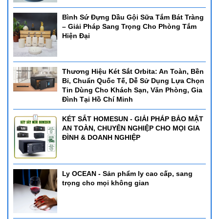
Bình Sứ Đựng Dầu Gội Sữa Tắm Bát Tràng
– Giải Pháp Sang Trọng Cho Phòng Tắm
Hiện Đại
Thương Hiệu Két Sắt Orbita: An Toàn, Bền
Bỉ, Chuẩn Quốc Tế, Dễ Sử Dụng Lựa Chọn
Tin Dùng Cho Khách Sạn, Văn Phòng, Gia
Đình Tại Hồ Chí Minh
KÉT SẮT HOMESUN - GIẢI PHÁP BẢO MẬT
AN TOÀN, CHUYÊN NGHIỆP CHO MỌI GIA
ĐÌNH & DOANH NGHIỆP
Ly OCEAN - Sản phẩm ly cao cấp, sang
trọng cho mọi không gian