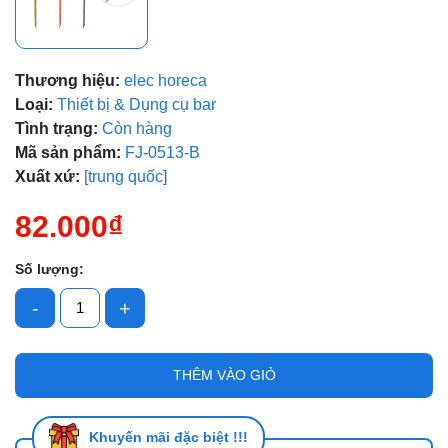
Thương hiệu:
elec horeca
Mã giảm giá:
Loại:
Thiết bị & Dụng cụ bar
Ngày hết hạn:
Tình trạng:
Còn hàng
Mã sản phẩm:
FJ-0513-B
Điều kiện:
Xuất xứ:
[trung quốc]
82.000₫
Số lượng:
-
+
THÊM VÀO GIỎ
Khuyến mãi đặc biệt !!!