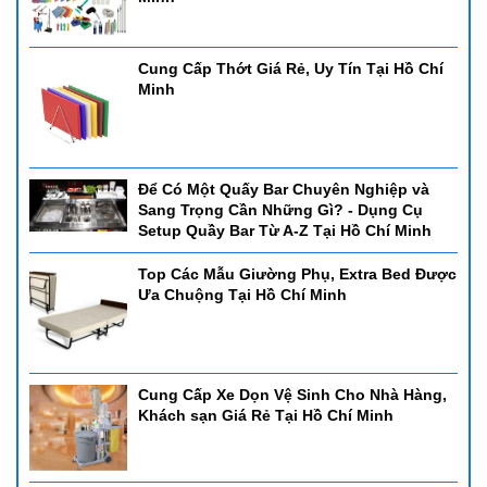
Cung Cấp Thớt Giá Rẻ, Uy Tín Tại Hồ Chí
Minh
Để Có Một Quấy Bar Chuyên Nghiệp và
Sang Trọng Cần Những Gì? - Dụng Cụ
Setup Quầy Bar Từ A-Z Tại Hồ Chí Minh
Top Các Mẫu Giường Phụ, Extra Bed Được
Ưa Chuộng Tại Hồ Chí Minh
Cung Cấp Xe Dọn Vệ Sinh Cho Nhà Hàng,
Khách sạn Giá Rẻ Tại Hồ Chí Minh