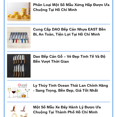
Phân Loại Một Số Mẫu Xửng Hấp Được Ưa
Chuộng Tại Hồ Chí Minh
Cung Cấp DAO Bếp Cán Nhựa EAST Bền
Bỉ, An Toàn, Tiện Lợi Tại Hồ Chí Minh
Dao Bếp Cán Gỗ – Vẻ Đẹp Tinh Tế Và Độ
Bền Vượt Thời Gian
Ly Thủy Tinh Ocean Thái Lan Chính Hãng
- Sang Trọng, Bền Đẹp, Giá Tốt Nhất
Một Số Mẫu Xe Đẩy Hành Lý Được Ưa
Chuộng Tại Thành Phố Hồ Chí Minh