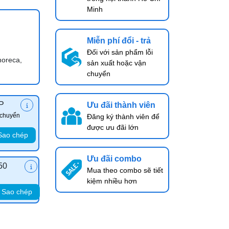
Minh
Miễn phí đổi - trả
Đối với sản phẩm lỗi
horeca,
sản xuất hoặc vận
chuyển
P
Ưu đãi thành viên
 chuyển
Đăng ký thành viên để
được ưu đãi lớn
Sao chép
Ưu đãi combo
50
Mua theo combo sẽ tiết
kiệm nhiều hơn
Sao chép