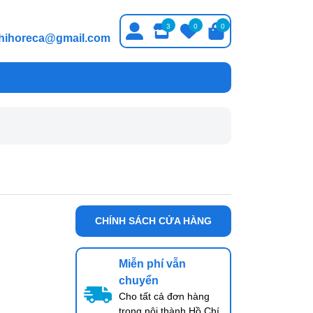
3
0
0
thihoreca@gmail.com
CHÍNH SÁCH CỬA HÀNG
Miễn phí vẫn
chuyển
Cho tất cả đơn hàng
trong nội thành Hồ Chí