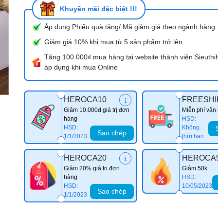
Khuyến mãi đặc biệt !!!
Áp dụng Phiếu quà tặng/ Mã giảm giá theo ngành hàng.
Mã giảm giá:
Giảm giá 10% khi mua từ 5 sản phẩm trở lên.
Ngày hết hạn:
Tặng 100.000₫ mua hàng tại website thành viên Sieuthi
áp dụng khi mua Online
Điều kiện:
HEROCA10
FREESHI
Giảm 10.000đ giá trị đơn
Miễn phí vận
hàng
HSD:
HSD:
Không
Sao chép
1/1/2023
thời hạn
HEROCA20
HEROCA
Giảm 20% giá trị đơn
Giảm 50k
hàng
HSD:
HSD:
10/05/2023
Sao chép
1/1/2023