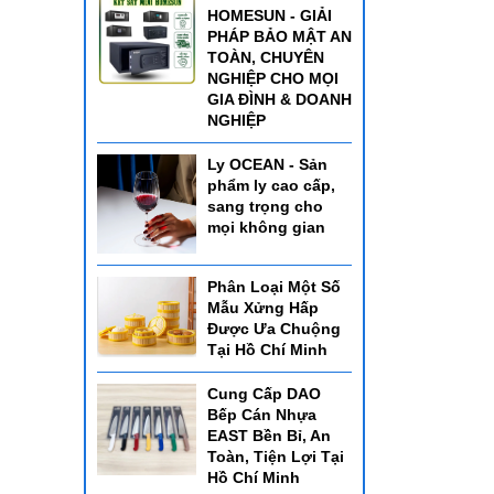
HOMESUN - GIẢI
PHÁP BẢO MẬT AN
TOÀN, CHUYÊN
NGHIỆP CHO MỌI
GIA ĐÌNH & DOANH
NGHIỆP
Ly OCEAN - Sản
phẩm ly cao cấp,
sang trọng cho
mọi không gian
Phân Loại Một Số
Mẫu Xửng Hấp
Được Ưa Chuộng
Tại Hồ Chí Minh
Cung Cấp DAO
Bếp Cán Nhựa
EAST Bền Bỉ, An
Toàn, Tiện Lợi Tại
Hồ Chí Minh