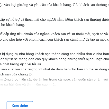
uộc vào loại giường và yêu cầu của khách hàng. Gối khách sạn thường 
cấp sự hỗ trợ và thoải mái cho người nằm. Đệm khách sạn thường đượ
 cho khách hàng.
 đáp ứng tiêu chuẩn của ngành khách sạn về sự thoải mái, sạch sẽ và
sao cho phù hợp với phong cách của khách sạn cũng như để tạo ra một 
ết bị dụng cụ nhà hàng khách sạn thành công cho nhiều đơn vị nhà hà
oàn tự tin sẽ mang đến cho quý khách hàng những thiết bị phù hợp ch
 chất lượng dịch vụ tối ưu.
 sản xuất với chất lượng tốt nhất để đảm bảo cho bạn có thể sử dụng
ch sạn của chúng tôi.
ệm từng thực hiện các dự án lớn trong cả nước và nguồn sản phẩm với
 sự hài lòng và tín nhiệm cao nhất.
PHẨM THIẾT YẾU DÀNH CHO KHÁCH SẠN - NHÀ HÀNG - BỆNH VIỆN
ộ, Thanh Khê, Đà Nẵng
Xem thêm