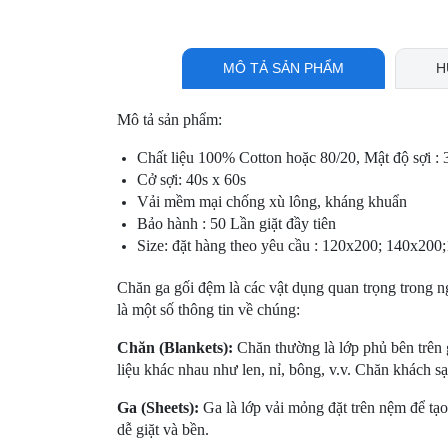
MÔ TẢ SẢN PHẨM
H
Mô tả sản phẩm:
Chất liệu 100% Cotton hoặc 80/20, Mật độ sợi : 
Cở sợi: 40s x 60s
Vải mềm mại chống xù lông, kháng khuẩn
Bảo hành : 50 Lần giặt đầy tiên
Size: đặt hàng theo yêu cầu : 120x200; 140x2
Chăn ga gối đệm là các vật dụng quan trọng trong 
là một số thông tin về chúng:
Chăn (Blankets):
Chăn thường là lớp phủ bên trên 
liệu khác nhau như len, nỉ, bông, v.v. Chăn khách s
Ga (Sheets):
Ga là lớp vải mỏng đặt trên nệm để tạo
dễ giặt và bền.