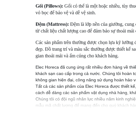
Gối (Pillows):
Gối có thể là một hoặc nhiều, tùy th
vỏ bọc để bảo vệ và dễ vệ sinh.
Đệm (Mattress):
Đệm là lớp nền của giường, cung 
từ chất liệu chất lượng cao để đảm bảo sự thoải mái
Các sản phẩm trên thường được chọn lựa kỹ lưỡng để
đẹp. Đồ trang trí và màu sắc thường được thiết kế 
gian thoải mái và ấm cúng cho khách hàng.
Elec Horeca đã cung ứng rất nhiều đơn hàng về thi
khách sạn cao cấp trong cả nước. Chúng tôi hoàn t
không gian hiện đại, công năng sử dụng hoàn hảo và
Tất cả các sản phẩm của Elec Horeca được thiết kế,
cách dễ dàng các sản phẩm vật dụng nhà hàng, khá
Chúng tôi có đội ngũ nhân lực nhiều năm kinh nghi
mẫu mã chất lượng để mang đến cho quý khách hàng
ELEC - Horeca : SIÊU THỊ TỔNG HỢP CÁC SẢN 
Showroom Đồ Dùng thiết bị tại Đà Nẵng: 166 Lê Đ