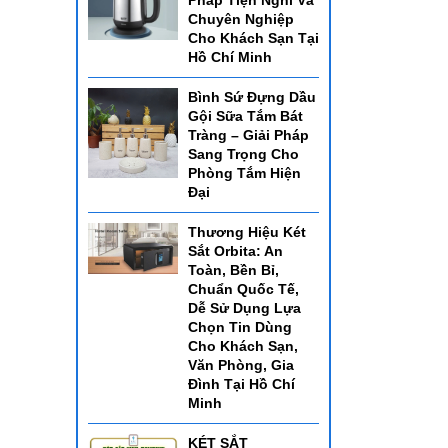
Pháp Tiện Nghi Và
Chuyên Nghiệp
Cho Khách Sạn Tại
Hồ Chí Minh
Bình Sứ Đựng Dầu
Gội Sữa Tắm Bát
Tràng – Giải Pháp
Sang Trọng Cho
Phòng Tắm Hiện
Đại
Thương Hiệu Két
Sắt Orbita: An
Toàn, Bền Bỉ,
Chuẩn Quốc Tế,
Dễ Sử Dụng Lựa
Chọn Tin Dùng
Cho Khách Sạn,
Văn Phòng, Gia
Đình Tại Hồ Chí
Minh
KÉT SẮT