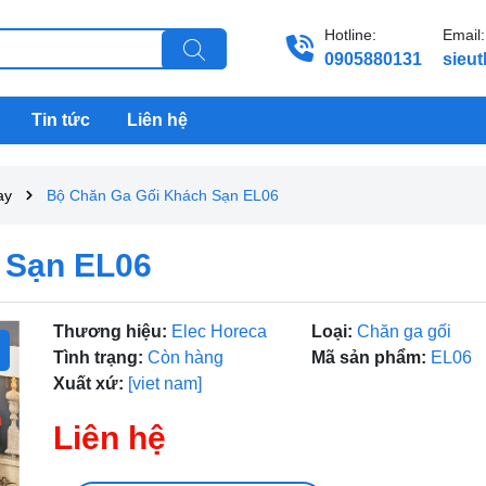
Hotline:
Email:
0905880131
sieu
Tin tức
Liên hệ
ay
Bộ Chăn Ga Gối Khách Sạn EL06
 Sạn EL06
Thương hiệu:
Elec Horeca
Loại:
Chăn ga gối
Tình trạng:
Còn hàng
Mã sản phẩm:
EL06
Xuất xứ:
[viet nam]
Liên hệ