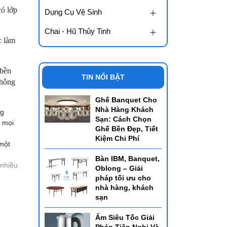
có lớp
Dụng Cụ Vệ Sinh
Chai - Hũ Thủy Tinh
c làm
 bền
TIN NỔI BẬT
không
Ghế Banquet Cho
Nhà Hàng Khách
ng
Sạn: Cách Chọn
o mọi
Ghế Bền Đẹp, Tiết
Kiệm Chi Phí
 một
Bàn IBM, Banquet,
 nhiều
Oblong – Giải
pháp tối ưu cho
nhà hàng, khách
sạn
Ấm Siêu Tốc Giải