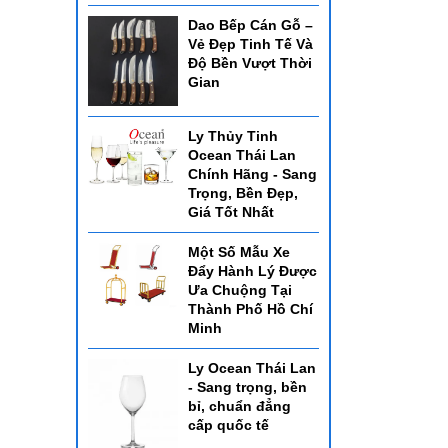
Dao Bếp Cán Gỗ –
Vẻ Đẹp Tinh Tế Và
Độ Bền Vượt Thời
Gian
Ly Thủy Tinh
Ocean Thái Lan
Chính Hãng - Sang
Trọng, Bền Đẹp,
Giá Tốt Nhất
Một Số Mẫu Xe
Đẩy Hành Lý Được
Ưa Chuộng Tại
Thành Phố Hồ Chí
Minh
Ly Ocean Thái Lan
- Sang trọng, bền
bỉ, chuẩn đẳng
cấp quốc tế