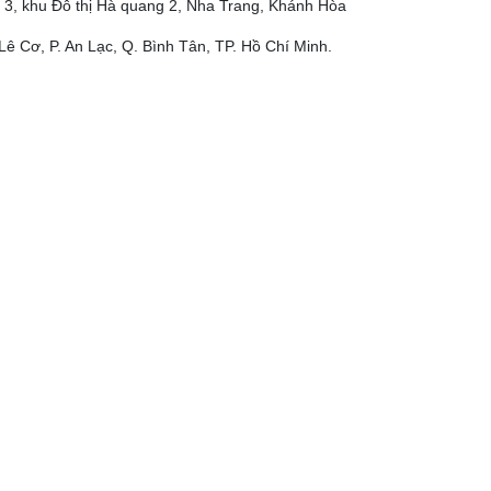
 3, khu Đô thị Hà quang 2, Nha Trang, Khánh Hòa
Lê Cơ, P. An Lạc, Q. Bình Tân, TP. Hồ Chí Minh.