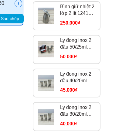
50
Bình giữ nhiệt 2
lớp 2 lít 124168-
Sao chép
304
250.000₫
Ly đong inox 2
đầu 50/25ml
Z5025
50.000₫
Ly đong inox 2
đầu 40/20ml
Z4020
45.000₫
Ly đong inox 2
đầu 30/20ml
Z3020
40.000₫