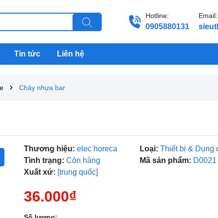
Hotline:
Email:
0905880131
sieu
Tin tức
Liên hệ
ee
Chày nhựa bar
Thương hiệu:
elec horeca
Loại:
Thiết bị & Dụng 
Tình trạng:
Còn hàng
Mã sản phẩm:
D0021
Xuất xứ:
[trung quốc]
36.000₫
Số lượng: