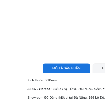
MÔ TẢ SẢN PHẨM
H
Kích thước: 210mm
ELEC - Horeca
: SIÊU THỊ TỔNG HỢP CÁC SẢN P
Showroom Đồ Dùng thiết bị tại Đà Nẵng: 166 Lê Đ