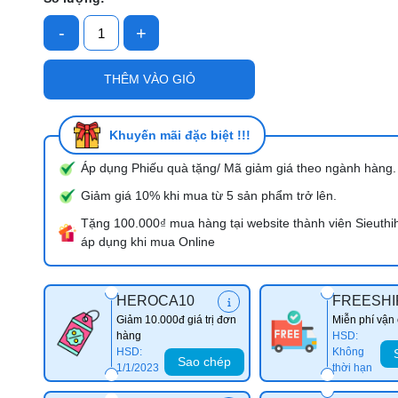
-
+
Mã giảm giá:
THÊM VÀO GIỎ
Ngày hết hạn:
Điều kiện:
Khuyến mãi đặc biệt !!!
Áp dụng Phiếu quà tặng/ Mã giảm giá theo ngành hàng.
Giảm giá 10% khi mua từ 5 sản phẩm trở lên.
Tặng 100.000₫ mua hàng tại website thành viên Sieuthi
áp dụng khi mua Online
HEROCA10
FREESHI
Giảm 10.000đ giá trị đơn
Miễn phí vận
hàng
HSD:
HSD:
Không
Sao chép
1/1/2023
thời hạn