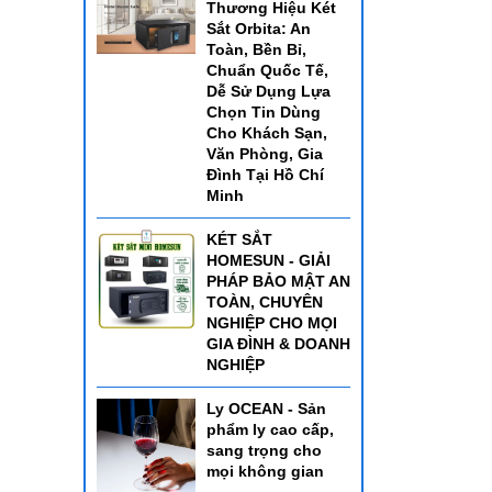
Thương Hiệu Két
Sắt Orbita: An
Toàn, Bền Bỉ,
Chuẩn Quốc Tế,
Dễ Sử Dụng Lựa
Chọn Tin Dùng
Cho Khách Sạn,
Văn Phòng, Gia
Đình Tại Hồ Chí
Minh
KÉT SẮT
HOMESUN - GIẢI
PHÁP BẢO MẬT AN
TOÀN, CHUYÊN
NGHIỆP CHO MỌI
GIA ĐÌNH & DOANH
NGHIỆP
Ly OCEAN - Sản
phẩm ly cao cấp,
sang trọng cho
mọi không gian