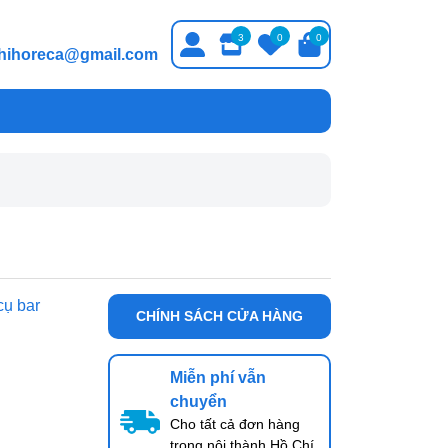
3
0
0
thihoreca@gmail.com
cụ bar
CHÍNH SÁCH CỬA HÀNG
Miễn phí vẫn
chuyển
Cho tất cả đơn hàng
trong nội thành Hồ Chí