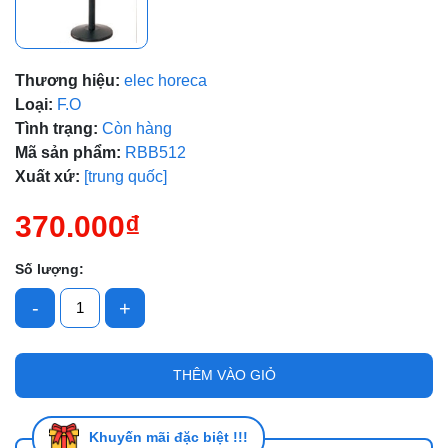
Mã giảm giá:
Ngày hết hạn:
Thương hiệu:
elec horeca
Điều kiện:
Loại:
F.O
Tình trạng:
Còn hàng
Mã sản phẩm:
RBB512
Xuất xứ:
[trung quốc]
370.000₫
Số lượng:
-
+
THÊM VÀO GIỎ
Khuyến mãi đặc biệt !!!