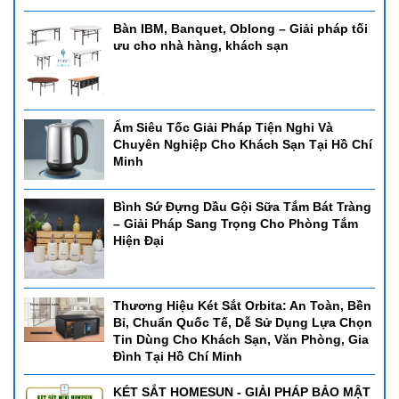
Bàn IBM, Banquet, Oblong – Giải pháp tối
ưu cho nhà hàng, khách sạn
Ấm Siêu Tốc Giải Pháp Tiện Nghi Và
Chuyên Nghiệp Cho Khách Sạn Tại Hồ Chí
Minh
Bình Sứ Đựng Dầu Gội Sữa Tắm Bát Tràng
– Giải Pháp Sang Trọng Cho Phòng Tắm
Hiện Đại
Thương Hiệu Két Sắt Orbita: An Toàn, Bền
Bỉ, Chuẩn Quốc Tế, Dễ Sử Dụng Lựa Chọn
Tin Dùng Cho Khách Sạn, Văn Phòng, Gia
Đình Tại Hồ Chí Minh
KÉT SẮT HOMESUN - GIẢI PHÁP BẢO MẬT