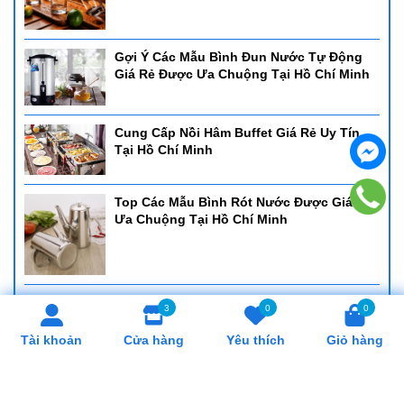
Gợi Ý Các Mẫu Bình Đun Nước Tự Động
Giá Rẻ Được Ưa Chuộng Tại Hồ Chí Minh
Cung Cấp Nồi Hâm Buffet Giá Rẻ Uy Tín
Tại Hồ Chí Minh
Top Các Mẫu Bình Rót Nước Được Giá Rẻ
Ưa Chuộng Tại Hồ Chí Minh
Cung Cấp Khay Cơm Giá Rẻ, Uy Tín Tại Hồ
3
0
0
Chí Minh
Tài khoản
Cửa hàng
Yêu thích
Giỏ hàng
Cung Cấp Cân Nhơn Hoá Giá Rẻ, Uy Tín