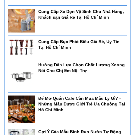
Cung Cấp Xe Dọn Vệ Sinh Cho Nhà Hàng,
Khách sạn Giá Rẻ Tại Hồ Chí Minh
Cung Cấp Bục Phát Biểu Giá Rẻ, Uy Tín
Tại Hồ Chí Minh
Hướng Dẫn Lựa Chọn Chất Lượng Xoong
Nồi Cho Chị Em Nội Trợ
Để Mở Quán Cafe Cần Mua Mẫu Ly Gì? -
Những Mẫu Được Giới Trẻ Ưa Chuộng Tại
Hồ Chí Minh
Gợi Ý Các Mẫu Bình Đun Nước Tự Động