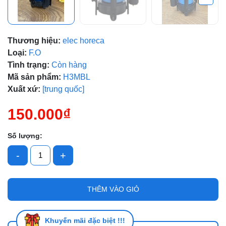
Mã giảm giá:
Thương hiệu:
elec horeca
Ngày hết hạn:
Loại:
F.O
Tình trạng:
Còn hàng
Điều kiện:
Mã sản phẩm:
H3MBL
Xuất xứ:
[trung quốc]
150.000₫
Số lượng:
-
+
THÊM VÀO GIỎ
Khuyến mãi đặc biệt !!!