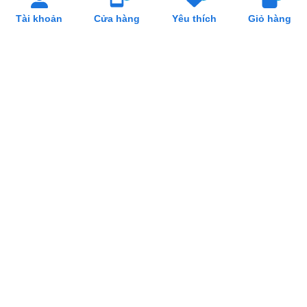
Tài khoản
Cửa hàng
Yêu thích
Giỏ hàng
Cung Cấp Khay Cơm Giá Rẻ, Uy Tín Tại Hồ
Chí Minh
Cung Cấp Cân Nhơn Hoá Giá Rẻ, Uy Tín
Tại Hồ Chí Minh
Cung Cấp Lò Trụng Mì Giá Rẻ, Uy Tín Tại
Hồ Chí Minh
SẢN PHẨM LIÊN QUAN