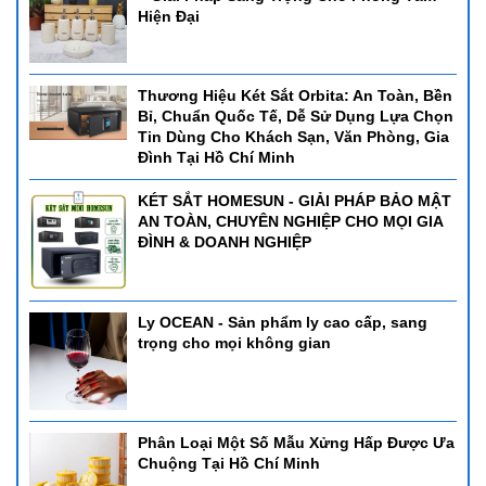
Hiện Đại
Thương Hiệu Két Sắt Orbita: An Toàn, Bền
Bỉ, Chuẩn Quốc Tế, Dễ Sử Dụng Lựa Chọn
Tin Dùng Cho Khách Sạn, Văn Phòng, Gia
Đình Tại Hồ Chí Minh
KÉT SẮT HOMESUN - GIẢI PHÁP BẢO MẬT
AN TOÀN, CHUYÊN NGHIỆP CHO MỌI GIA
ĐÌNH & DOANH NGHIỆP
Ly OCEAN - Sản phẩm ly cao cấp, sang
trọng cho mọi không gian
Phân Loại Một Số Mẫu Xửng Hấp Được Ưa
Chuộng Tại Hồ Chí Minh