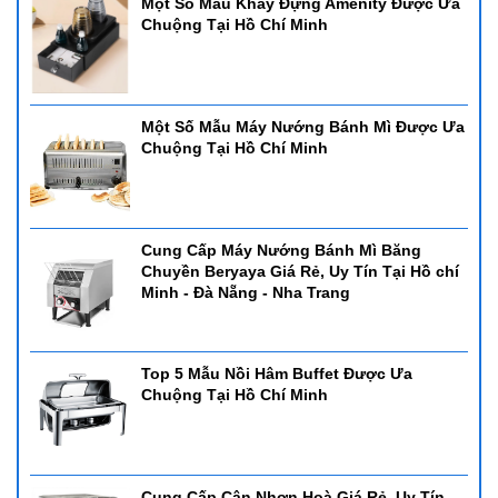
Một Số Mẫu Khay Đựng Amenity Được Ưa
Chuộng Tại Hồ Chí Minh
Một Số Mẫu Máy Nướng Bánh Mì Được Ưa
Chuộng Tại Hồ Chí Minh
Cung Cấp Máy Nướng Bánh Mì Băng
Chuyền Beryaya Giá Rẻ, Uy Tín Tại Hồ chí
Minh - Đà Nẵng - Nha Trang
Top 5 Mẫu Nồi Hâm Buffet Được Ưa
Chuộng Tại Hồ Chí Minh
Cung Cấp Cân Nhơn Hoà Giá Rẻ, Uy Tín