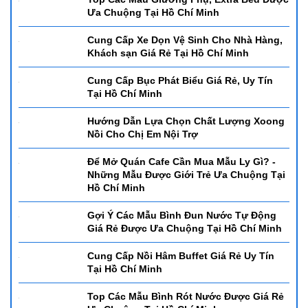
Cung Cấp Thớt Giá Rẻ, Uy Tín Tại Hồ Chí
Minh
Để Có Một Quấy Bar Chuyên Nghiệp và
Sang Trọng Cần Những Gì? - Dụng Cụ
Setup Quầy Bar Từ A-Z Tại Hồ Chí Minh
Top Các Mẫu Giường Phụ, Extra Bed Được
Ưa Chuộng Tại Hồ Chí Minh
Cung Cấp Xe Dọn Vệ Sinh Cho Nhà Hàng,
Khách sạn Giá Rẻ Tại Hồ Chí Minh
Cung Cấp Bục Phát Biểu Giá Rẻ, Uy Tín
Tại Hồ Chí Minh