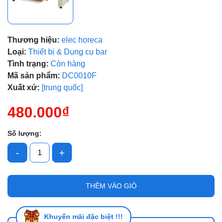
Mã giảm giá:
Thương hiệu:
elec horeca
Loại:
Thiết bị & Dụng cụ bar
Ngày hết hạn:
Tình trạng:
Còn hàng
Điều kiện:
Mã sản phẩm:
DC0010F
Xuất xứ:
[trung quốc]
480.000₫
Số lượng:
-
+
THÊM VÀO GIỎ
Khuyến mãi đặc biệt !!!