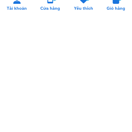
- Địa chỉ: 59 Lê Phụng Hiểu, P. An Hải, TP. Đà Nẵng
Tài khoản
Cửa hàng
Yêu thích
Giỏ hàng
- Showroom Thiết bị Khách sạn tại Đà Nẵng: 166 Lệ Độ,Phường
Thanh Khê, TP. Đà Nẵng.
Điện thoại:
0905880131
Email:
sieuthihoreca@gmail.com
Liên kết sàn
Mạng xã hội
Hình thức thanh toán