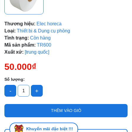
Thương hiệu:
Elec horeca
Loại:
Thiết bị & Dụng cụ phòng
Tình trạng:
Còn hàng
Mã sản phẩm:
TR600
Xuất xứ:
[trung quốc]
Mã giảm giá:
50.000₫
Ngày hết hạn:
Số lượng:
Điều kiện:
-
+
THÊM VÀO GIỎ
Khuyến mãi đặc biệt !!!