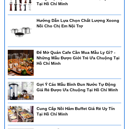
Tại Hồ Chí Minh
Hướng Dẫn Lựa Chọn Chất Lượng Xoong
Nồi Cho Chị Em Nội Trợ
Để Mở Quán Cafe Cần Mua Mẫu Ly Gì? -
Những Mẫu Được Giới Trẻ Ưa Chuộng Tại
Hồ Chí Minh
Gợi Ý Các Mẫu Bình Đun Nước Tự Động
Giá Rẻ Được Ưa Chuộng Tại Hồ Chí Minh
Cung Cấp Nồi Hâm Buffet Giá Rẻ Uy Tín
Tại Hồ Chí Minh