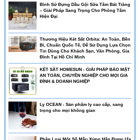
Bình Sứ Đựng Dầu Gội Sữa Tắm Bát Tràng
– Giải Pháp Sang Trọng Cho Phòng Tắm
Hiện Đại
Thương Hiệu Két Sắt Orbita: An Toàn, Bền
Bỉ, Chuẩn Quốc Tế, Dễ Sử Dụng Lựa Chọn
Tin Dùng Cho Khách Sạn, Văn Phòng, Gia
Đình Tại Hồ Chí Minh
KÉT SẮT HOMESUN - GIẢI PHÁP BẢO MẬT
AN TOÀN, CHUYÊN NGHIỆP CHO MỌI GIA
ĐÌNH & DOANH NGHIỆP
Ly OCEAN - Sản phẩm ly cao cấp, sang
trọng cho mọi không gian
Phân Loại Một Số Mẫu Xửng Hấp Được Ưa