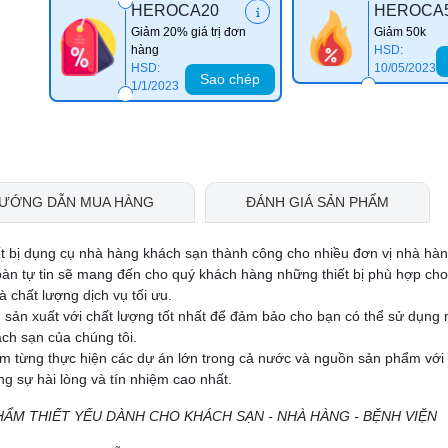
HEROCA20
HEROCA
Giảm 20% giá trị đơn
Giảm 50k
hàng
HSD:
HSD:
10/05/2023
Sao chép
1/1/2023
ƯỚNG DẪN MUA HÀNG
ĐÁNH GIÁ SẢN PHẨM
ết bị dụng cụ nhà hàng khách sạn thành công cho nhiều đơn vị nhà hà
oàn tự tin sẽ mang đến cho quý khách hàng những thiết bị phù hợp ch
 chất lượng dịch vụ tối ưu.
 sản xuất với chất lượng tốt nhất để đảm bảo cho bạn có thể sử dụng
ch sạn của chúng tôi.
ệm từng thực hiện các dự án lớn trong cả nước và nguồn sản phẩm với
 sự hài lòng và tín nhiệm cao nhất.
HẨM THIẾT YẾU DÀNH CHO KHÁCH SẠN - NHÀ HÀNG - BỆNH VIỆN