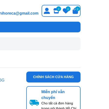
3
0
0
thihoreca@gmail.com
CHÍNH SÁCH CỬA HÀNG
6G
Miễn phí vẫn
chuyển
Cho tất cả đơn hàng
trong nội thành Hồ Chí