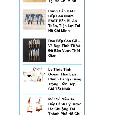
Tại Hồ Chí Minh
Cung Cấp DAO
Bếp Cán Nhựa
EAST Bền Bỉ, An
Toàn, Tiện Lợi Tại
Hồ Chí Minh
Dao Bếp Cán Gỗ –
Vẻ Đẹp Tinh Tế Và
Độ Bền Vượt Thời
Gian
Ly Thủy Tinh
Ocean Thái Lan
Chính Hãng - Sang
Trọng, Bền Đẹp,
Giá Tốt Nhất
Một Số Mẫu Xe
Đẩy Hành Lý Được
Ưa Chuộng Tại
Thành Phố Hồ Chí