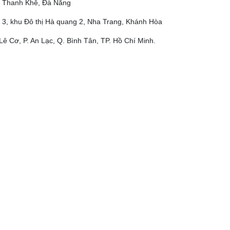
ộ, Thanh Khê, Đà Nẵng
 3, khu Đô thị Hà quang 2, Nha Trang, Khánh Hòa
Lê Cơ, P. An Lạc, Q. Bình Tân, TP. Hồ Chí Minh.