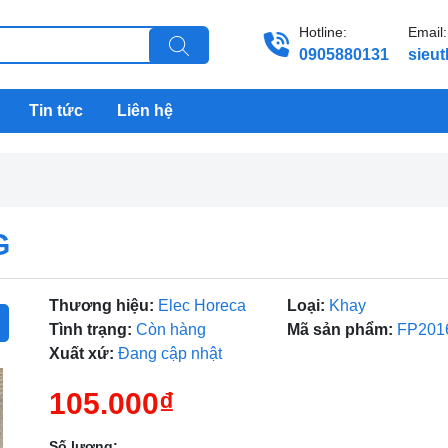
Hotline:
Email:
0905880131
sieu
Tin tức
Liên hệ
G
Thương hiệu:
Elec Horeca
Loại:
Khay
Tình trạng:
Còn hàng
Mã sản phẩm:
FP201
Xuất xứ:
Đang cập nhật
105.000₫
Số lượng: