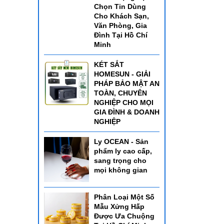
Chọn Tin Dùng
Cho Khách Sạn,
Văn Phòng, Gia
Đình Tại Hồ Chí
Minh
KÉT SẮT
HOMESUN - GIẢI
PHÁP BẢO MẬT AN
TOÀN, CHUYÊN
NGHIỆP CHO MỌI
GIA ĐÌNH & DOANH
NGHIỆP
Ly OCEAN - Sản
phẩm ly cao cấp,
sang trọng cho
mọi không gian
Phân Loại Một Số
Mẫu Xửng Hấp
Được Ưa Chuộng