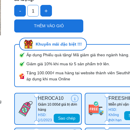
-
+
Mã giảm giá:
THÊM VÀO GIỎ
Ngày hết hạn:
Điều kiện:
Khuyến mãi đặc biệt !!!
Áp dụng Phiếu quà tặng/ Mã giảm giá theo ngành hàng.
Giảm giá 10% khi mua từ 5 sản phẩm trở lên.
Tặng 100.000₫ mua hàng tại website thành viên Sieuthi
áp dụng khi mua Online
HEROCA10
FREESHI
g
Giảm 10.000đ giá trị đơn
Miễn phí vận
hàng
HSD:
HSD:
Không
Sao chép
1/1/2023
thời hạn