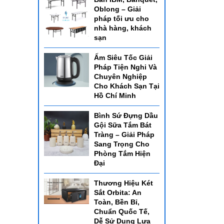
Oblong – Giải
pháp tối ưu cho
nhà hàng, khách
sạn
Ấm Siêu Tốc Giải
Pháp Tiện Nghi Và
Chuyên Nghiệp
Cho Khách Sạn Tại
Hồ Chí Minh
Bình Sứ Đựng Dầu
Gội Sữa Tắm Bát
Tràng – Giải Pháp
Sang Trọng Cho
Phòng Tắm Hiện
Đại
Thương Hiệu Két
Sắt Orbita: An
Toàn, Bền Bỉ,
Chuẩn Quốc Tế,
Dễ Sử Dụng Lựa