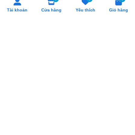
SẢN PHẨM LIÊN QUAN
Tài khoản
Cửa hàng
Yêu thích
Giỏ hàng
Máy nướng bánh mì băng
Máy nướng bánh mì băng
chuyền Berjaya BJY-TT300
chuyền Berjaya BJY-TT150
17.900.000₫
16.100.000₫