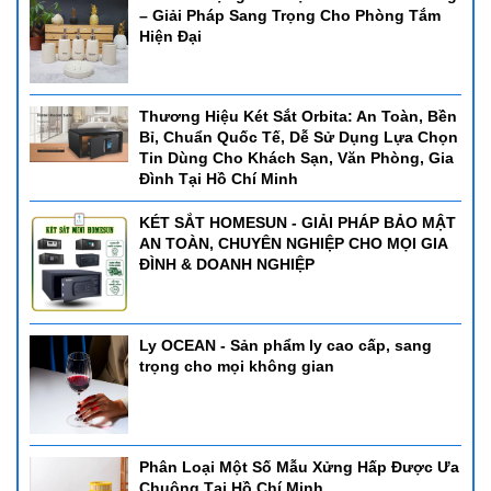
– Giải Pháp Sang Trọng Cho Phòng Tắm
Hiện Đại
Thương Hiệu Két Sắt Orbita: An Toàn, Bền
Bỉ, Chuẩn Quốc Tế, Dễ Sử Dụng Lựa Chọn
Tin Dùng Cho Khách Sạn, Văn Phòng, Gia
Đình Tại Hồ Chí Minh
KÉT SẮT HOMESUN - GIẢI PHÁP BẢO MẬT
AN TOÀN, CHUYÊN NGHIỆP CHO MỌI GIA
ĐÌNH & DOANH NGHIỆP
Ly OCEAN - Sản phẩm ly cao cấp, sang
trọng cho mọi không gian
Phân Loại Một Số Mẫu Xửng Hấp Được Ưa
Chuộng Tại Hồ Chí Minh