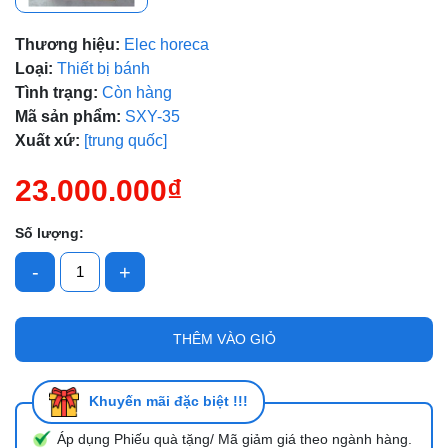
Mã giảm giá:
Thương hiệu:
Elec horeca
Ngày hết hạn:
Loại:
Thiết bị bánh
Tình trạng:
Còn hàng
Điều kiện:
Mã sản phẩm:
SXY-35
Xuất xứ:
[trung quốc]
23.000.000₫
Số lượng:
-
+
THÊM VÀO GIỎ
Khuyến mãi đặc biệt !!!
Áp dụng Phiếu quà tặng/ Mã giảm giá theo ngành hàng.