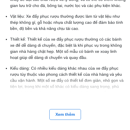
gian lưu trữ cho đá, bông tai, nước lọc và các phụ kiện khác.
Vật liệu: Xe đẩy phục rượu thường được làm từ vật liệu như
thép không gỉ, gỗ hoặc nhựa chất lượng cao để đảm bảo tính
bền, độ bền và khả năng chịu tải cao.
Thiết kế: Thiết kế của xe đẩy phục rượu thường có các bánh
xe để dễ dàng di chuyển, đặc biệt là khi phục vụ trong không
gian nhà hàng chật hẹp. Một số mẫu có bánh xe xoay linh
hoạt giúp dễ dàng di chuyển và quay đầu.
Kiểu dáng: Có nhiều kiểu dáng khác nhau của xe đẩy phục
rượu tùy thuộc vào phong cách thiết kế của nhà hàng và yêu
cầu vận hành. Một số xe đẩy có thiết kế đơn giản, nhỏ gọn và
tiện lợi, trong khi một số khác có kiểu dáng sang trọng, phù
hợp với không gian sang trọng của nhà hàng cao cấp.
Chất lượng phục vụ: Xe đẩy phục rượu giúp nhân viên nhà
hàng phục vụ khách hàng nhanh chóng và hiệu quả hơn, đồng
Xem thêm
thời mang đến trải nghiệm dịch vụ chuyên nghiệp và tiện lợi
cho khách hàng.