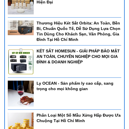
Hiện Đại
Hotline: 0905 880 131
#xedayruou #xedayruounhahang
Thương Hiệu Két Sắt Orbita: An Toàn, Bền
#xedayruoucaocap #thietbikhachsan #binhnuoctraicay
Bỉ, Chuẩn Quốc Tế, Dễ Sử Dụng Lựa Chọn
#dodungnhahangkhachsan #dodungquancafe #dodungbuffet
Tin Dùng Cho Khách Sạn, Văn Phòng, Gia
Đình Tại Hồ Chí Minh
#dungcunhahang #dungcubep #dungcukhachsan #dogiadung
#dungcuquanbar #dodungnhabep
KÉT SẮT HOMESUN - GIẢI PHÁP BẢO MẬT
AN TOÀN, CHUYÊN NGHIỆP CHO MỌI GIA
ĐÌNH & DOANH NGHIỆP
Ly OCEAN - Sản phẩm ly cao cấp, sang
trọng cho mọi không gian
Phân Loại Một Số Mẫu Xửng Hấp Được Ưa
Chuộng Tại Hồ Chí Minh