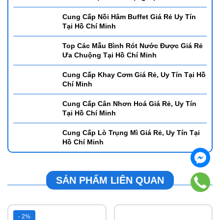
Hướng Dẫn Lựa Chọn Chất Lượng Xoong
Nồi Cho Chị Em Nội Trợ
Để Mở Quán Cafe Cần Mua Mẫu Ly Gì? -
Những Mẫu Được Giới Trẻ Ưa Chuộng Tại
Hồ Chí Minh
Gợi Ý Các Mẫu Bình Đun Nước Tự Động
Giá Rẻ Được Ưa Chuộng Tại Hồ Chí Minh
Cung Cấp Nồi Hâm Buffet Giá Rẻ Uy Tín
Tại Hồ Chí Minh
Top Các Mẫu Bình Rót Nước Được Giá Rẻ
Ưa Chuộng Tại Hồ Chí Minh
Cung Cấp Khay Cơm Giá Rẻ, Uy Tín Tại Hồ
Chí Minh