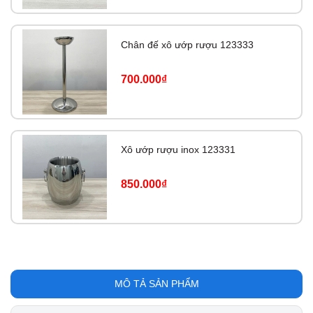
Chân đế xô ướp rượu 123333
700.000₫
Xô ướp rượu inox 123331
850.000₫
MÔ TẢ SẢN PHẨM