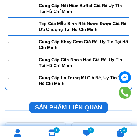
Hướng Dẫn Lựa Chọn Chất Lượng Xoong
Nồi Cho Chị Em Nội Trợ
Để Mở Quán Cafe Cần Mua Mẫu Ly Gì? -
Những Mẫu Được Giới Trẻ Ưa Chuộng Tại
Hồ Chí Minh
Gợi Ý Các Mẫu Bình Đun Nước Tự Động
Giá Rẻ Được Ưa Chuộng Tại Hồ Chí Minh
Cung Cấp Nồi Hâm Buffet Giá Rẻ Uy Tín
Tại Hồ Chí Minh
Top Các Mẫu Bình Rót Nước Được Giá Rẻ
Ưa Chuộng Tại Hồ Chí Minh
3
0
0