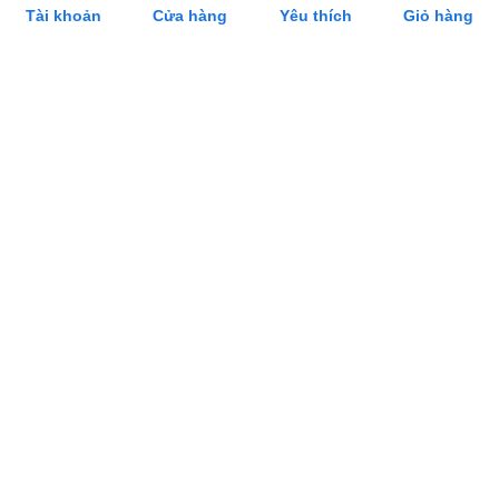
Tài khoản
Cửa hàng
Yêu thích
Giỏ hàng
Cung Cấp Khay Cơm Giá Rẻ, Uy Tín Tại Hồ
Chí Minh
Cung Cấp Cân Nhơn Hoá Giá Rẻ, Uy Tín
Tại Hồ Chí Minh
Cung Cấp Lò Trụng Mì Giá Rẻ, Uy Tín Tại
Hồ Chí Minh
SẢN PHẨM LIÊN QUAN