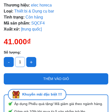
Thương hiệu:
elec horeca
Loại:
Thiết bị & Dụng cụ bar
Mã giảm giá:
Tình trạng:
Còn hàng
Mã sản phẩm:
SQCF4
Ngày hết hạn:
Xuất xứ:
[trung quốc]
Điều kiện:
41.000₫
Số lượng:
-
+
THÊM VÀO GIỎ
Khuyến mãi đặc biệt !!!
Áp dụng Phiếu quà tặng/ Mã giảm giá theo ngành hàng.
Giảm giá 10% khi mua từ 5 sản phẩm trở lên.