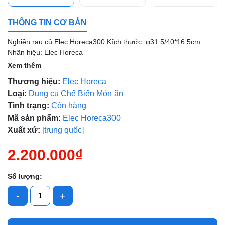
Mã giảm giá:
THÔNG TIN CƠ BẢN
Ngày hết hạn:
Nghiền rau củ Elec Horeca300 Kích thước: φ31.5/40*16.5cm
Điều kiện:
Nhãn hiệu: Elec Horeca
Xem thêm
Thương hiệu:
Elec Horeca
Loại:
Dụng cụ Chế Biến Món ăn
Tình trạng:
Còn hàng
Mã sản phẩm:
Elec Horeca300
Xuất xứ:
[trung quốc]
2.200.000₫
Số lượng:
-
+