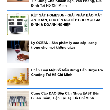
Tin Dùng Cho Khách Sạn, Văn Phòng, Gia
Đình Tại Hồ Chí Minh
KÉT SẮT HOMESUN - GIẢI PHÁP BẢO MẬT
AN TOÀN, CHUYÊN NGHIỆP CHO MỌI GIA
ĐÌNH & DOANH NGHIỆP
Ly OCEAN - Sản phẩm ly cao cấp, sang
trọng cho mọi không gian
Phân Loại Một Số Mẫu Xửng Hấp Được Ưa
Chuộng Tại Hồ Chí Minh
Cung Cấp DAO Bếp Cán Nhựa EAST Bền
Bỉ, An Toàn, Tiện Lợi Tại Hồ Chí Minh