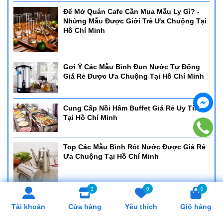
Để Mở Quán Cafe Cần Mua Mẫu Ly Gì? -
Những Mẫu Được Giới Trẻ Ưa Chuộng Tại
Hồ Chí Minh
Gợi Ý Các Mẫu Bình Đun Nước Tự Động
Giá Rẻ Được Ưa Chuộng Tại Hồ Chí Minh
Cung Cấp Nồi Hâm Buffet Giá Rẻ Uy Tín
Tại Hồ Chí Minh
Top Các Mẫu Bình Rót Nước Được Giá Rẻ
Ưa Chuộng Tại Hồ Chí Minh
3
0
0
Cung Cấp Khay Cơm Giá Rẻ, Uy Tín Tại Hồ
Tài khoản
Cửa hàng
Yêu thích
Giỏ hàng
Chí Minh