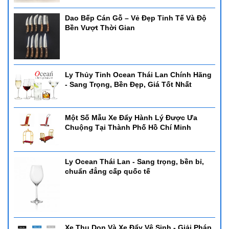
Dao Bếp Cán Gỗ – Vẻ Đẹp Tinh Tế Và Độ
Bền Vượt Thời Gian
Ly Thủy Tinh Ocean Thái Lan Chính Hãng
- Sang Trọng, Bền Đẹp, Giá Tốt Nhất
Một Số Mẫu Xe Đẩy Hành Lý Được Ưa
Chuộng Tại Thành Phố Hồ Chí Minh
Ly Ocean Thái Lan - Sang trọng, bền bỉ,
chuẩn đẳng cấp quốc tế
Xe Thu Dọn Và Xe Đẩy Vệ Sinh - Giải Pháp