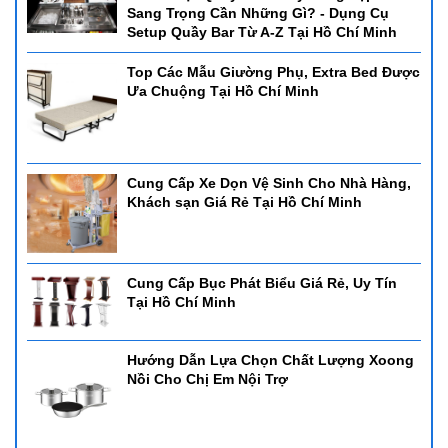
Sang Trọng Cần Những Gì? - Dụng Cụ
Setup Quầy Bar Từ A-Z Tại Hồ Chí Minh
Top Các Mẫu Giường Phụ, Extra Bed Được
Ưa Chuộng Tại Hồ Chí Minh
Cung Cấp Xe Dọn Vệ Sinh Cho Nhà Hàng,
Khách sạn Giá Rẻ Tại Hồ Chí Minh
Cung Cấp Bục Phát Biểu Giá Rẻ, Uy Tín
Tại Hồ Chí Minh
Hướng Dẫn Lựa Chọn Chất Lượng Xoong
Nồi Cho Chị Em Nội Trợ