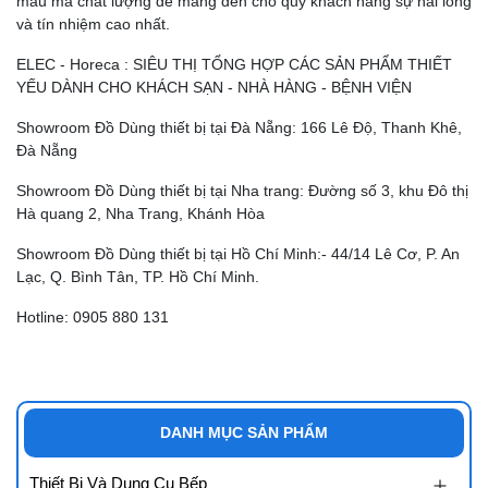
mẫu mã chất lượng để mang đến cho quý khách hàng sự hài lòng
và tín nhiệm cao nhất.
ELEC - Horeca : SIÊU THỊ TỔNG HỢP CÁC SẢN PHẨM THIẾT
YẾU DÀNH CHO KHÁCH SẠN - NHÀ HÀNG - BỆNH VIỆN
Showroom Đồ Dùng thiết bị tại Đà Nẵng: 166 Lê Độ, Thanh Khê,
Đà Nẵng
Showroom Đồ Dùng thiết bị tại Nha trang: Đường số 3, khu Đô thị
Hà quang 2, Nha Trang, Khánh Hòa
Showroom Đồ Dùng thiết bị tại Hồ Chí Minh:- 44/14 Lê Cơ, P. An
Lạc, Q. Bình Tân, TP. Hồ Chí Minh.
Hotline: 0905 880 131
DANH MỤC SẢN PHẨM
Thiết Bị Và Dụng Cụ Bếp