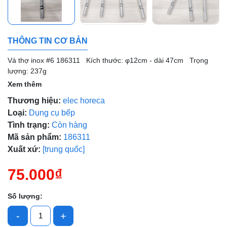
THÔNG TIN CƠ BẢN
Mã giảm giá:
Vá thợ inox #6 186311 Kích thước: φ12cm - dài 47cm Trọng
lượng: 237g
Ngày hết hạn:
Xem thêm
Điều kiện:
Thương hiệu:
elec horeca
Loại:
Dụng cụ bếp
Tình trạng:
Còn hàng
Mã sản phẩm:
186311
Xuất xứ:
[trung quốc]
75.000₫
Số lượng:
-
+