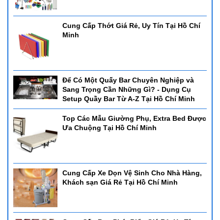
Cung Cấp Thớt Giá Rẻ, Uy Tín Tại Hồ Chí
Minh
Để Có Một Quấy Bar Chuyên Nghiệp và
Sang Trọng Cần Những Gì? - Dụng Cụ
Setup Quầy Bar Từ A-Z Tại Hồ Chí Minh
Top Các Mẫu Giường Phụ, Extra Bed Được
Ưa Chuộng Tại Hồ Chí Minh
Cung Cấp Xe Dọn Vệ Sinh Cho Nhà Hàng,
Khách sạn Giá Rẻ Tại Hồ Chí Minh