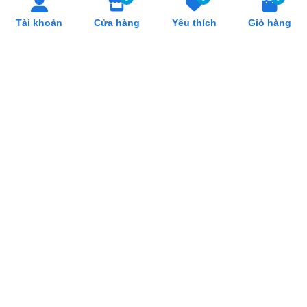
Tài khoản
Cửa hàng
Yêu thích
Giỏ hàng
SẢN PHẨM LIÊN QUAN
Dụng cụ đo nhiệt TP300
Thùng Nhựa Duy Tân
Trắng Đục
32.000₫
95.000₫