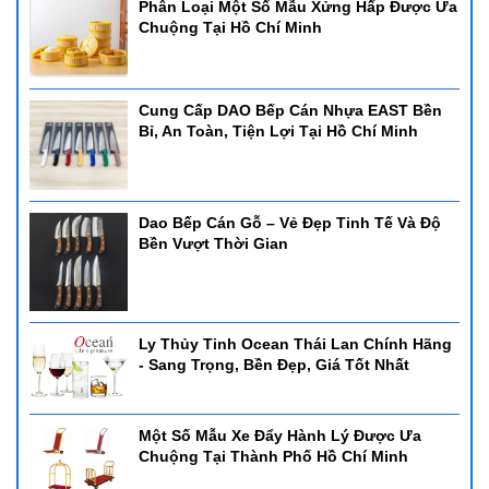
Phân Loại Một Số Mẫu Xửng Hấp Được Ưa
Chuộng Tại Hồ Chí Minh
Cung Cấp DAO Bếp Cán Nhựa EAST Bền
Bỉ, An Toàn, Tiện Lợi Tại Hồ Chí Minh
Dao Bếp Cán Gỗ – Vẻ Đẹp Tinh Tế Và Độ
Bền Vượt Thời Gian
Ly Thủy Tinh Ocean Thái Lan Chính Hãng
- Sang Trọng, Bền Đẹp, Giá Tốt Nhất
Một Số Mẫu Xe Đẩy Hành Lý Được Ưa
Chuộng Tại Thành Phố Hồ Chí Minh