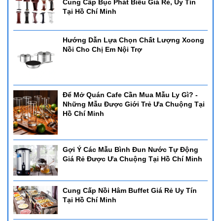
Cung Cấp Bục Phát Biểu Giá Rẻ, Uy Tín
Tại Hồ Chí Minh
Hướng Dẫn Lựa Chọn Chất Lượng Xoong
Nồi Cho Chị Em Nội Trợ
Để Mở Quán Cafe Cần Mua Mẫu Ly Gì? -
Những Mẫu Được Giới Trẻ Ưa Chuộng Tại
Hồ Chí Minh
Gợi Ý Các Mẫu Bình Đun Nước Tự Động
Giá Rẻ Được Ưa Chuộng Tại Hồ Chí Minh
Cung Cấp Nồi Hâm Buffet Giá Rẻ Uy Tín
Tại Hồ Chí Minh