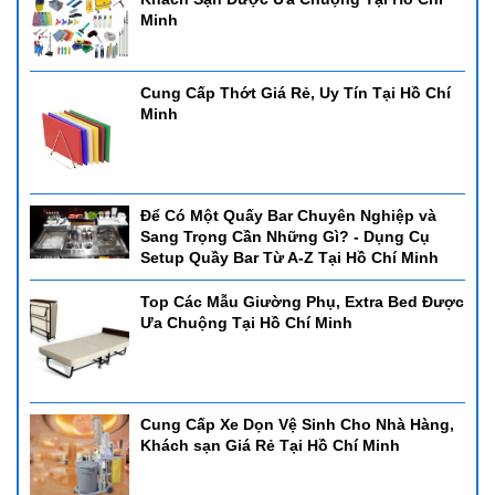
Minh
Cung Cấp Thớt Giá Rẻ, Uy Tín Tại Hồ Chí
Minh
Để Có Một Quấy Bar Chuyên Nghiệp và
Sang Trọng Cần Những Gì? - Dụng Cụ
Setup Quầy Bar Từ A-Z Tại Hồ Chí Minh
Top Các Mẫu Giường Phụ, Extra Bed Được
Ưa Chuộng Tại Hồ Chí Minh
Cung Cấp Xe Dọn Vệ Sinh Cho Nhà Hàng,
Khách sạn Giá Rẻ Tại Hồ Chí Minh