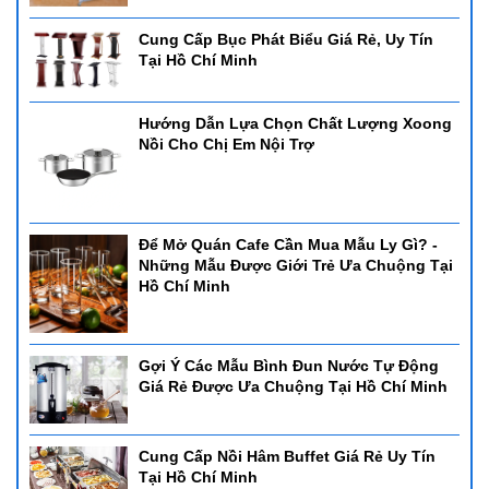
Cung Cấp Bục Phát Biểu Giá Rẻ, Uy Tín
Tại Hồ Chí Minh
Hướng Dẫn Lựa Chọn Chất Lượng Xoong
Nồi Cho Chị Em Nội Trợ
Để Mở Quán Cafe Cần Mua Mẫu Ly Gì? -
Những Mẫu Được Giới Trẻ Ưa Chuộng Tại
Hồ Chí Minh
Gợi Ý Các Mẫu Bình Đun Nước Tự Động
Giá Rẻ Được Ưa Chuộng Tại Hồ Chí Minh
Cung Cấp Nồi Hâm Buffet Giá Rẻ Uy Tín
Tại Hồ Chí Minh