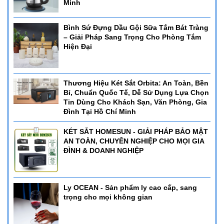
Minh
Bình Sứ Đựng Dầu Gội Sữa Tắm Bát Tràng
– Giải Pháp Sang Trọng Cho Phòng Tắm
Hiện Đại
Thương Hiệu Két Sắt Orbita: An Toàn, Bền
Bỉ, Chuẩn Quốc Tế, Dễ Sử Dụng Lựa Chọn
Tin Dùng Cho Khách Sạn, Văn Phòng, Gia
Đình Tại Hồ Chí Minh
KÉT SẮT HOMESUN - GIẢI PHÁP BẢO MẬT
AN TOÀN, CHUYÊN NGHIỆP CHO MỌI GIA
ĐÌNH & DOANH NGHIỆP
Ly OCEAN - Sản phẩm ly cao cấp, sang
trọng cho mọi không gian