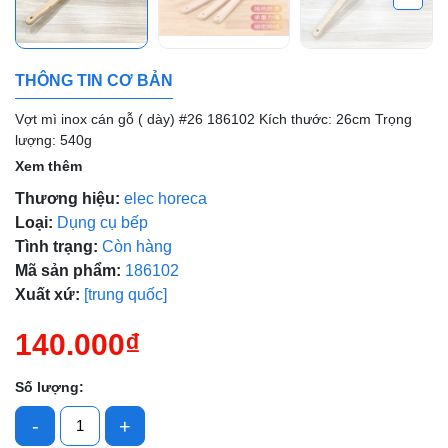
THÔNG TIN CƠ BẢN
Mã giảm giá:
Vợt mì inox cán gỗ ( dày) #26 186102 Kích thước: 26cm Trọng
lượng: 540g
Ngày hết hạn:
Xem thêm
Điều kiện:
Thương hiệu:
elec horeca
Loại:
Dụng cụ bếp
Tình trạng:
Còn hàng
Mã sản phẩm:
186102
Xuất xứ:
[trung quốc]
140.000₫
Số lượng:
-
+