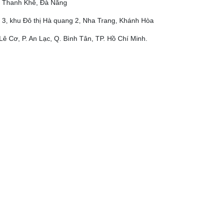
ộ, Thanh Khê, Đà Nẵng
 3, khu Đô thị Hà quang 2, Nha Trang, Khánh Hòa
Lê Cơ, P. An Lạc, Q. Bình Tân, TP. Hồ Chí Minh.