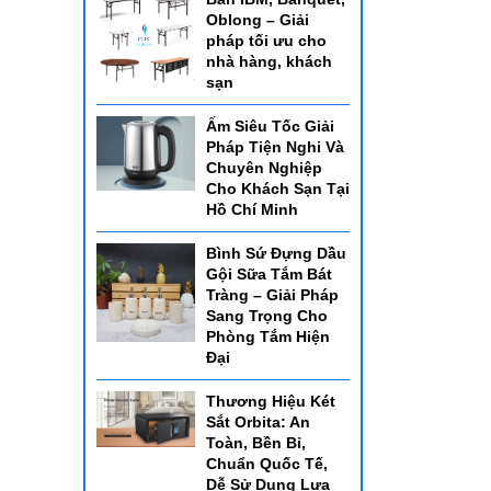
Oblong – Giải
pháp tối ưu cho
nhà hàng, khách
sạn
Ấm Siêu Tốc Giải
Pháp Tiện Nghi Và
Chuyên Nghiệp
Cho Khách Sạn Tại
Hồ Chí Minh
Bình Sứ Đựng Dầu
Gội Sữa Tắm Bát
Tràng – Giải Pháp
Sang Trọng Cho
Phòng Tắm Hiện
Đại
Thương Hiệu Két
Sắt Orbita: An
Toàn, Bền Bỉ,
Chuẩn Quốc Tế,
Dễ Sử Dụng Lựa