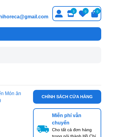
3
0
0
thihoreca@gmail.com
ến Món ăn
CHÍNH SÁCH CỬA HÀNG
0
Miễn phí vẫn
chuyển
Cho tất cả đơn hàng
trong nội thành Hồ Chí