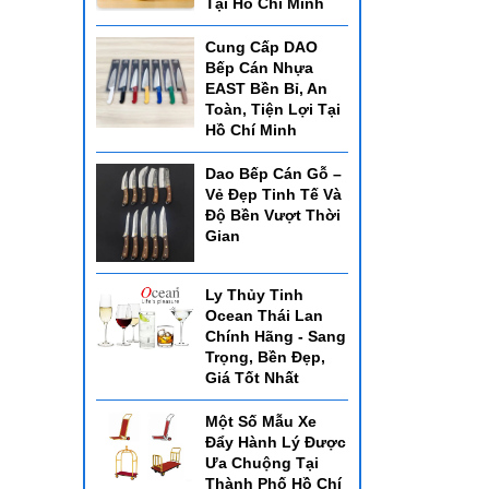
Tại Hồ Chí Minh
Cung Cấp DAO
Bếp Cán Nhựa
EAST Bền Bỉ, An
Toàn, Tiện Lợi Tại
Hồ Chí Minh
Dao Bếp Cán Gỗ –
Vẻ Đẹp Tinh Tế Và
Độ Bền Vượt Thời
Gian
Ly Thủy Tinh
Ocean Thái Lan
Chính Hãng - Sang
Trọng, Bền Đẹp,
Giá Tốt Nhất
Một Số Mẫu Xe
Đẩy Hành Lý Được
Ưa Chuộng Tại
Thành Phố Hồ Chí