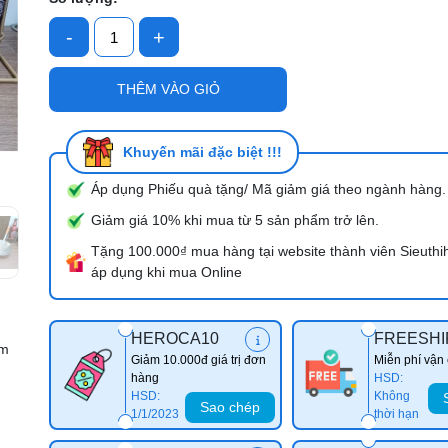
-
+
Mã giảm giá:
THÊM VÀO GIỎ
Ngày hết hạn:
Điều kiện:
Khuyến mãi đặc biệt !!!
Áp dụng Phiếu quà tặng/ Mã giảm giá theo ngành hàng.
Giảm giá 10% khi mua từ 5 sản phẩm trở lên.
Tặng 100.000₫ mua hàng tại website thành viên Sieuthi
áp dụng khi mua Online
HEROCA10
FREESHI
cm
Giảm 10.000đ giá trị đơn
Miễn phí vận
hàng
HSD:
HSD:
Không
Sao chép
1/1/2023
thời hạn