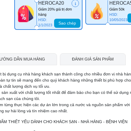
HEROCA20
HEROCA
Giảm 20% giá trị đơn
Giảm 50k
hàng
HSD:
HSD:
10/05/2023
Sao chép
1/1/2023
ƯỚNG DẪN MUA HÀNG
ĐÁNH GIÁ SẢN PHẨM
ết bị dụng cụ nhà hàng khách sạn thành công cho nhiều đơn vị nhà hà
oàn tự tin sẽ mang đến cho quý khách hàng những thiết bị phù hợp ch
 chất lượng dịch vụ tối ưu.
 sản xuất với chất lượng tốt nhất để đảm bảo cho bạn có thể sử dụng
ch sạn của chúng tôi.
ệm từng thực hiện các dự án lớn trong cả nước và nguồn sản phẩm với
 sự hài lòng và tín nhiệm cao nhất.
PHẨM THIẾT YẾU DÀNH CHO KHÁCH SẠN - NHÀ HÀNG - BỆNH VIỆN