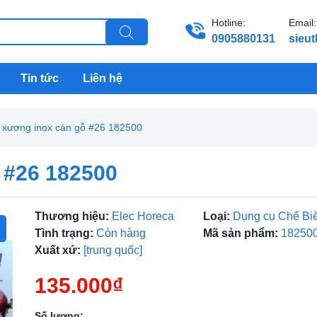
Hotline:
Email:
0905880131
sieu
Tin tức
Liên hệ
 xương inox cán gỗ #26 182500
 #26 182500
Thương hiệu:
Elec Horeca
Loại:
Dụng cụ Chế Bi
Tình trạng:
Còn hàng
Mã sản phẩm:
18250
Xuất xứ:
[trung quốc]
135.000₫
Số lượng: