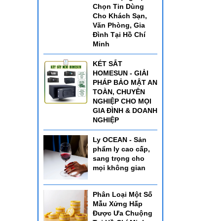
Chọn Tin Dùng
Cho Khách Sạn,
Văn Phòng, Gia
Đình Tại Hồ Chí
Minh
KÉT SẮT
HOMESUN - GIẢI
PHÁP BẢO MẬT AN
TOÀN, CHUYÊN
NGHIỆP CHO MỌI
GIA ĐÌNH & DOANH
NGHIỆP
Ly OCEAN - Sản
phẩm ly cao cấp,
sang trọng cho
mọi không gian
Phân Loại Một Số
Mẫu Xửng Hấp
Được Ưa Chuộng